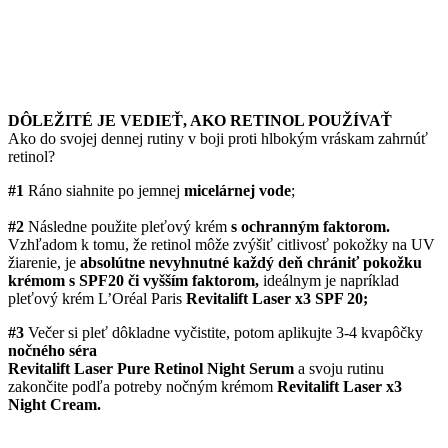
DÔLEŽITÉ JE VEDIEŤ, AKO RETINOL POUŽÍVAŤ
Ako do svojej dennej rutiny v boji proti hlbokým vráskam zahrnúť
retinol?
#1
Ráno siahnite po jemnej
micelárnej vode
;
#2
Následne použite pleťový krém
s ochranným faktorom.
Vzhľadom k tomu, že retinol môže zvýšiť citlivosť pokožky na UV
žiarenie, je
absolútne nevyhnutné každý deň chrániť pokožku
krémom s SPF20 či vyšším faktorom,
ideálnym je napríklad
pleťový krém L’Oréal Paris
Revitalift Laser x3 SPF 20;
#3
Večer si pleť dôkladne vyčistite, potom aplikujte 3-4 kvapôčky
nočného séra
Revitalift Laser Pure Retinol Night Serum
a svoju rutinu
zakončite podľa potreby nočným krémom
Revitalift Laser x3
Night Cream.