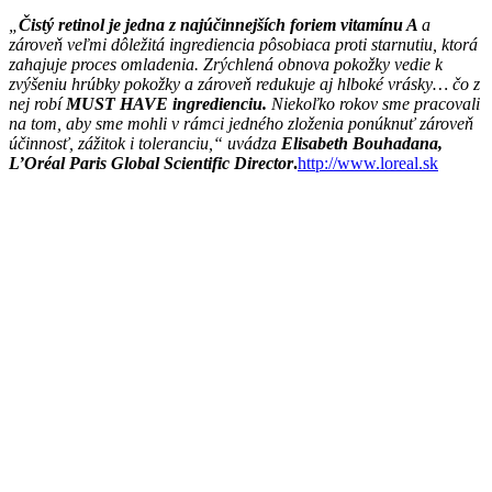
„
Čistý retinol je jedna z najúčinnejších foriem vitamínu A
a
zároveň veľmi dôležitá ingrediencia pôsobiaca proti starnutiu, ktorá
zahajuje proces omladenia. Zrýchlená obnova pokožky vedie k
zvýšeniu hrúbky pokožky a zároveň redukuje aj hlboké vrásky… čo z
nej robí
MUST HAVE ingredienciu.
Niekoľko rokov sme pracovali
na tom, aby sme mohli v rámci jedného zloženia ponúknuť zároveň
účinnosť, zážitok i toleranciu,“ uvádza
Elisabeth Bouhadana,
L’Oréal Paris Global Scientific Director
.
http://www.loreal.sk