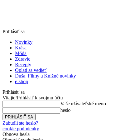
Prihlásiť sa
Novinky
Krása
Móda
Zdravie
Recepty
Oplatí sa vedieť
Duša, Filmy a Knižné novinky
e-shop
Prihlásiť sa
Vitajte!
Prihlásiť k svojmu účtu
Vaše užívateľské meno
heslo
Zabudli ste heslo?
cookie podmienky
Obnova hesla
Obnoviť svoje heslo