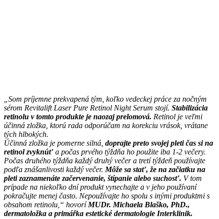
„Som príjemne prekvapená tým, koľko vedeckej práce za nočným
sérom Revitalift Laser Pure Retinol Night Serum stojí.
Stabilizácia
retinolu v tomto produkte je naozaj prelomová.
Retinol je veľmi
účinná zložka, ktorú rada odporúčam na korekciu vrások, vrátane
tých hlbokých.
Účinná zložka je pomerne silná,
doprajte preto svojej pleti čas si na
retinol zvyknúť
a počas prvého týždňa ho použite iba 1-2 večery.
Počas druhého týždňa každý druhý večer a tretí týždeň používajte
podľa znášanlivosti každý večer.
Môže sa stať, že na začiatku na
pleti zaznamenáte začervenanie, štípanie alebo suchosť.
V tom
prípade na niekoľko dní produkt vynechajte a v jeho používaní
pokračujte menej často. Nepoužívajte ho spolu s inými produktmi s
obsahom retinolu,“ hovorí
MUDr. Michaela Blaško, PhD.,
dermatoložka a primářka estetické dermatologie Interklinik.