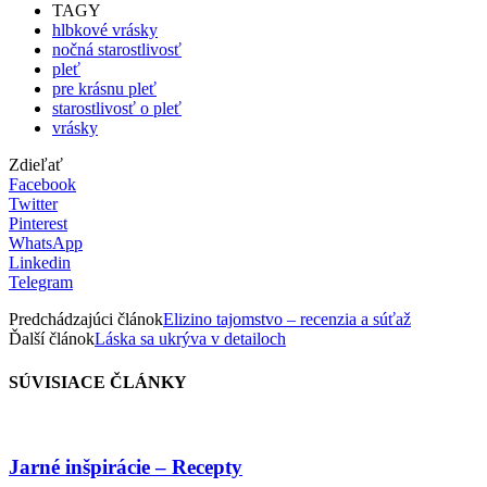
TAGY
hlbkové vrásky
nočná starostlivosť
pleť
pre krásnu pleť
starostlivosť o pleť
vrásky
Zdieľať
Facebook
Twitter
Pinterest
WhatsApp
Linkedin
Telegram
Predchádzajúci článok
Elizino tajomstvo – recenzia a súťaž
Ďalší článok
Láska sa ukrýva v detailoch
SÚVISIACE ČLÁNKY
Jarné inšpirácie – Recepty