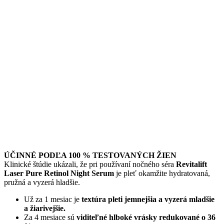
ÚČINNÉ PODĽA 100 % TESTOVANÝCH ŽIEN
Klinické štúdie ukázali, že pri používaní nočného séra
Revitalift
Laser Pure Retinol Night Serum
je pleť okamžite hydratovaná,
pružná a vyzerá hladšie.
Už za 1 mesiac je
textúra pleti jemnejšia a vyzerá mladšie
a žiarivejšie.
Za 4 mesiace sú
viditeľné hlboké vrásky redukované o 36