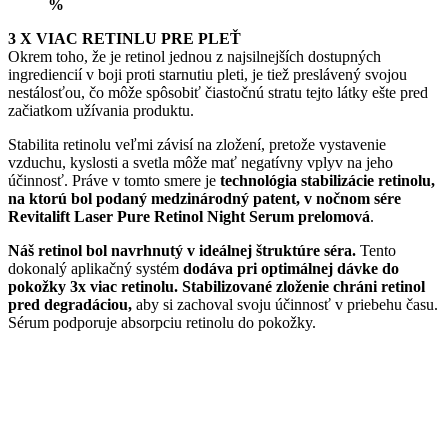
%
3 X VIAC RETINLU PRE PLEŤ
Okrem toho, že je retinol jednou z najsilnejších dostupných
ingrediencií v boji proti starnutiu pleti, je tiež preslávený svojou
nestálosťou, čo môže spôsobiť čiastočnú stratu tejto látky ešte pred
začiatkom užívania produktu.
Stabilita retinolu veľmi závisí na zložení, pretože vystavenie
vzduchu, kyslosti a svetla môže mať negatívny vplyv na jeho
účinnosť. Práve v tomto smere je
technológia stabilizácie retinolu,
na ktorú bol podaný medzinárodný patent, v nočnom sére
Revitalift Laser Pure Retinol Night Serum prelomová
.
Náš retinol bol navrhnutý v ideálnej štruktúre séra.
Tento
dokonalý aplikačný systém
dodáva pri optimálnej dávke do
pokožky 3x viac retinolu.
Stabilizované zloženie chráni retinol
pred degradáciou,
aby si zachoval svoju účinnosť v priebehu času.
Sérum podporuje absorpciu retinolu do pokožky.