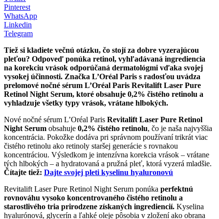
Pinterest
WhatsApp
Linkedin
Telegram
Tiež si kladiete večnú otázku, čo stojí za dobre vyzerajúcou
pleťou? Odpoveď ponúka retinol, vyhľadávaná ingrediencia
na korekciu vrások odporúčaná dermatológmi vďaka svojej
vysokej účinnosti. Značka L’Oréal Paris s radosťou uvádza
prelomové nočné sérum L’Oréal Paris Revitalift Laser Pure
Retinol Night Serum, ktoré obsahuje 0,2% čistého retinolu a
vyhladzuje všetky typy vrások, vrátane hlbokých.
Nové nočné sérum L’Oréal Paris
Revitalift Laser Pure Retinol
Night Serum
obsahuje
0,2%
čistého retinolu
, čo je naša najvyššia
koncentrácia. Pokožke dodáva pri správnom používaní trikrát viac
čistého retinolu ako retinoly staršej generácie s rovnakou
koncentráciou. Výsledkom je intenzívna korekcia vrások – vrátane
tých hlbokých – a hydratovaná a pružná pleť, ktorá vyzerá mladšie.
Čítajte tiež:
Dajte svojej pleti kyselinu hyaluronovú
Revitalift Laser Pure Retinol Night Serum ponúka
perfektnú
rovnováhu vysoko koncentrovaného čistého retinolu a
starostlivého tria prirodzene získaných ingrediencií.
Kyselina
hyalurónová, glycerín a ľahké oleje pôsobia v zložení ako obrana