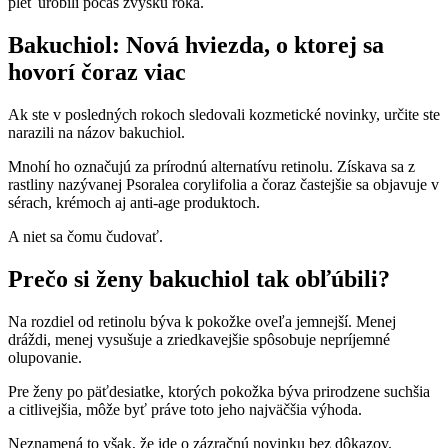
pleť urobili počas zvyšku roka.
Bakuchiol: Nová hviezda, o ktorej sa
hovorí čoraz viac
Ak ste v posledných rokoch sledovali kozmetické novinky, určite ste
narazili na názov bakuchiol.
Mnohí ho označujú za prírodnú alternatívu retinolu. Získava sa z
rastliny nazývanej Psoralea corylifolia a čoraz častejšie sa objavuje v
sérach, krémoch aj anti-age produktoch.
A niet sa čomu čudovať.
Prečo si ženy bakuchiol tak obľúbili?
Na rozdiel od retinolu býva k pokožke oveľa jemnejší. Menej
dráždi, menej vysušuje a zriedkavejšie spôsobuje nepríjemné
olupovanie.
Pre ženy po päťdesiatke, ktorých pokožka býva prirodzene suchšia
a citlivejšia, môže byť práve toto jeho najväčšia výhoda.
Neznamená to však, že ide o zázračnú novinku bez dôkazov.