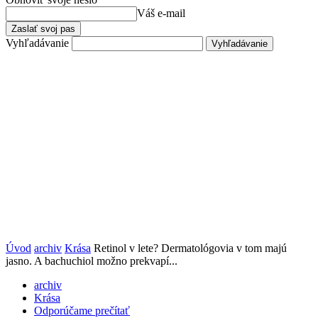
Váš e-mail
Vyhľadávanie
Úvod
archiv
Krása
Retinol v lete? Dermatológovia v tom majú
jasno. A bachuchiol možno prekvapí...
archiv
Krása
Odporúčame prečítať