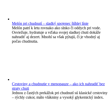
Melón pri chudnutí – sladký spojenec štíhlej línie
Melón patrí k letu rovnako ako slnko či oddych pri vode.
Osviežuje, hydratuje a vďaka svojej sladkej chuti dokáže
nahradiť aj dezert. Mnohí sa však pýtajú, či je vhodný aj
počas chudnutia.
Cestoviny a chudnutie v menopauze – ako ich nahradiť bez
straty chuti
Jednou z častých prekážok pri chudnutí sú klasické cestoviny
– rýchly cukor, málo vlákniny a vysoký glykemický index.