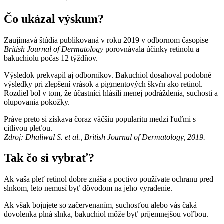
Čo ukázal výskum?
Zaujímavá štúdia publikovaná v roku 2019 v odbornom časopise
British Journal of Dermatology
porovnávala účinky retinolu a
bakuchiolu počas 12 týždňov.
Výsledok prekvapil aj odborníkov. Bakuchiol dosahoval podobné
výsledky pri zlepšení vrások a pigmentových škvŕn ako retinol.
Rozdiel bol v tom, že účastníci hlásili menej podráždenia, suchosti a
olupovania pokožky.
Práve preto si získava čoraz väčšiu popularitu medzi ľuďmi s
citlivou pleťou.
Zdroj: Dhaliwal S. et al., British Journal of Dermatology, 2019.
Tak čo si vybrať?
Ak vaša pleť retinol dobre znáša a poctivo používate ochranu pred
slnkom, leto nemusí byť dôvodom na jeho vyradenie.
Ak však bojujete so začervenaním, suchosťou alebo vás čaká
dovolenka plná slnka, bakuchiol môže byť príjemnejšou voľbou.