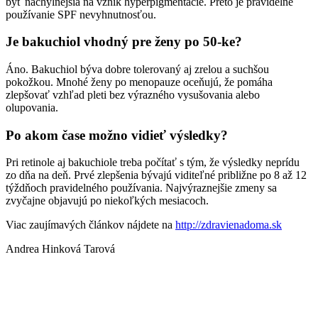
byť náchylnejšia na vznik hyperpigmentácie. Preto je pravidelné
používanie SPF nevyhnutnosťou.
Je bakuchiol vhodný pre ženy po 50-ke?
Áno. Bakuchiol býva dobre tolerovaný aj zrelou a suchšou
pokožkou. Mnohé ženy po menopauze oceňujú, že pomáha
zlepšovať vzhľad pleti bez výrazného vysušovania alebo
olupovania.
Po akom čase možno vidieť výsledky?
Pri retinole aj bakuchiole treba počítať s tým, že výsledky neprídu
zo dňa na deň. Prvé zlepšenia bývajú viditeľné približne po 8 až 12
týždňoch pravidelného používania. Najvýraznejšie zmeny sa
zvyčajne objavujú po niekoľkých mesiacoch.
Viac zaujímavých článkov nájdete na
http://zdravienadoma.sk
Andrea Hinková Tarová