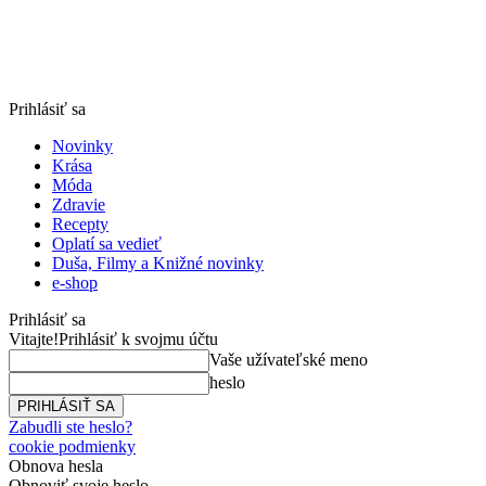
Prihlásiť sa
Novinky
Krása
Móda
Zdravie
Recepty
Oplatí sa vedieť
Duša, Filmy a Knižné novinky
e-shop
Prihlásiť sa
Vitajte!
Prihlásiť k svojmu účtu
Vaše užívateľské meno
heslo
Zabudli ste heslo?
cookie podmienky
Obnova hesla
Obnoviť svoje heslo