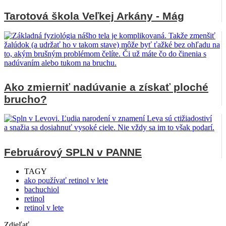
Tarotová škola Veľkej Arkány - Mág
Ako zmierniť nadúvanie a získať ploché
brucho?
Februárový SPLN v PANNE
TAGY
ako používať retinol v lete
bachuchiol
retinol
retinol v lete
Zdieľať