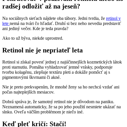
radšej odložiť až na jeseň?
Na sociálnych sieťach nájdete oba tábory. Jedni tvrdia, že
retinol v
lete
nemá na tvári čo hľadať. Druhí si bez neho nevedia predstaviť
ani jediný večer. Kde je teda pravda?
Ako to už býva, niekde uprostred.
Retinol nie je nepriateľ leta
Retinol si získal povesť jednej z najúčinnejších kozmetických látok
proti starnutiu. Pomáha vyhladzovať jemné vrásky, podporuje
tvorbu kolagénu, zlepšuje textúru pleti a dokáže pomôcť aj s
pigmentovými škvrnami či akné.
Nie je preto prekvapením, že mnohé ženy sa ho nechcú vzdať ani
počas najteplejších mesiacov.
Dobrá správa je, že samotný retinol nie je dôvodom na paniku.
Neznamená automaticky, že sa po jeho použití nesmiete ukázať na
slnku. Oveľa väčším problémom je niečo iné.
Keď pleť kričí: Stačí!