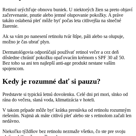
Retinol urýchľuje obnovu buniek. U niektorých žien sa preto objaví
začervenanie, pnutie alebo jemné olupovanie pokožky. A práve
takáto oslabená pleť môže byť počas leta citlivejšia na slnečné
žiarenie.
Ak sa vám po nanesení retinolu tvár štípe, páli alebo sa olupuje,
možno je čas ubrať plyn.
Dermatológovia odporúčajú používať retinol večer a cez deň
dôsledne chrániť pokožku opaľovacím krémom s SPF 30 až 50.
Bez toho sa ani ten najlepší anti-age produkt nestane vaším
spojencom.
Kedy je rozumné dať si pauzu?
Predstavte si typickú letnú dovolenku. Celé dni pri mori, slnko od
rána do večera, slaná voda, klimatizácia v hoteli.
V takom prípade môže byť krátka prestávka od retinolu rozumným
riešením. Najmä ak máte citlivú pleť alebo ste s retinolom začali len
nedávno.
Niekoľko týždňov bez retinolu nezmaže všetko, čo ste pre svoju