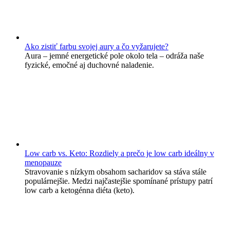
Ako zistiť farbu svojej aury a čo vyžarujete?
Aura – jemné energetické pole okolo tela – odráža naše
fyzické, emočné aj duchovné naladenie.
Low carb vs. Keto: Rozdiely a prečo je low carb ideálny v
menopauze
Stravovanie s nízkym obsahom sacharidov sa stáva stále
populárnejšie. Medzi najčastejšie spomínané prístupy patrí
low carb a ketogénna diéta (keto).