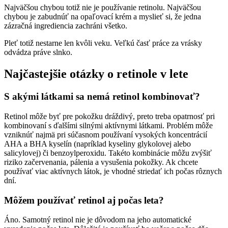
Najväčšou chybou totiž nie je používanie retinolu. Najväčšou
chybou je zabudnúť na opaľovací krém a myslieť si, že jedna
zázračná ingrediencia zachráni všetko.
Pleť totiž nestarne len kvôli veku. Veľkú časť práce za vrásky
odvádza práve slnko.
Najčastejšie otázky o retinole v lete
S akými látkami sa nemá retinol kombinovať?
Retinol môže byť pre pokožku dráždivý, preto treba opatrnosť pri
kombinovaní s ďalšími silnými aktívnymi látkami. Problém môže
vzniknúť najmä pri súčasnom používaní vysokých koncentrácií
AHA a BHA kyselín (napríklad kyseliny glykolovej alebo
salicylovej) či benzoylperoxidu. Takéto kombinácie môžu zvýšiť
riziko začervenania, pálenia a vysušenia pokožky. Ak chcete
používať viac aktívnych látok, je vhodné striedať ich počas rôznych
dní.
Môžem používať retinol aj počas leta?
Áno. Samotný retinol nie je dôvodom na jeho automatické