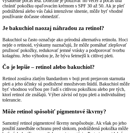
vysadenie počas leta. Dôležité je používať ho večer a počas dňa
chrániť pokožku opaľovacím krémom s SPF 30 až 50. Ak je pleť
podráždená alebo vás čaká intenzívne slnenie, môže byť vhodné
používanie dočasne obmedziť.
Je bakuchiol naozaj náhradou za retinol?
Bakuchiol sa často označuje ako prírodná alternatíva retinolu. Hoci
nejde o retinoid, výskumy naznačujú, že môže pomáhať zlepšovať
pružnosť pokožky, redukovať jemné vrásky a podporovať tvorbu
kolagénu. Jeho výhodou je, že býva šetrnejší k citlivej pleti.
Čo je lepšie – retinol alebo bakuchiol?
Retinol zostáva zlatým štandardom v boji proti prejavom starnutia
pleti a jeho účinky sú podložené množstvom štúdií. Bakuchiol môže
byť vhodnou voľbou pre ľudí s citlivou pokožkou alebo pre tých,
ktorí retinol zle znášajú. Výber závisí od typu pleti a individuálnej
tolerancie.
Môže retinol spôsobiť pigmentové škvrny?
Samotný retinol pigmentové škvrny nespôsobuje. Ak však po jeho
použití zanedbáte ochranu pred slnkom, podráždená pokožka môže