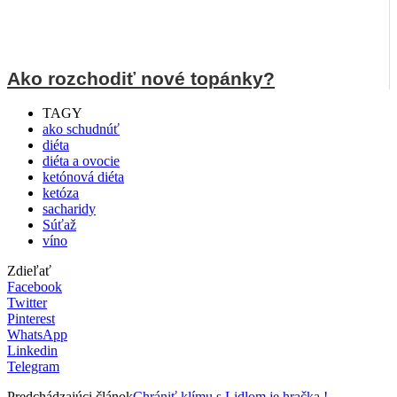
Ako rozchodiť nové topánky?
TAGY
ako schudnúť
diéta
diéta a ovocie
ketónová diéta
ketóza
sacharidy
Súťaž
víno
Zdieľať
Facebook
Twitter
Pinterest
WhatsApp
Linkedin
Telegram
Predchádzajúci článok
Chrániť klímu s Lidlom je hračka !