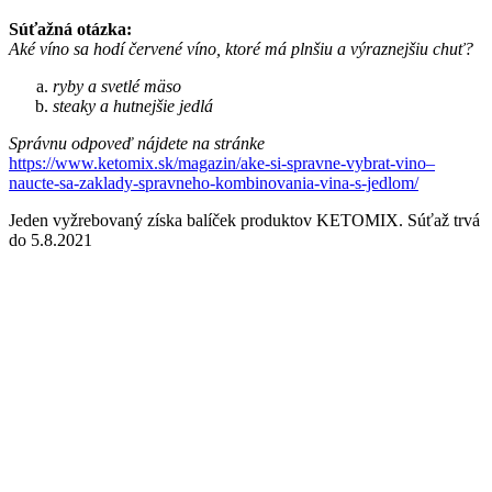
Súťažná otázka:
Aké víno sa hodí červené víno, ktoré má plnšiu a výraznejšiu chuť?
ryby a svetlé mäso
steaky a hutnejšie jedlá
Správnu odpoveď nájdete na stránke
https://www.ketomix.sk/magazin/ake-si-spravne-vybrat-vino–
naucte-sa-zaklady-spravneho-kombinovania-vina-s-jedlom/
Jeden vyžrebovaný získa balíček produktov KETOMIX. Súťaž trvá
do 5.8.2021