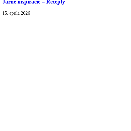
Jarné inšpirácie – Recepty
15. apríla 2026