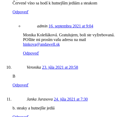
Červené víno sa hodí k hutnejším jedlám a steakom
Odpoveď
admin
16. septembra 2021 at 9:04
Monika Koleňáková. Gratulujem, boli ste vyžrebovaná.
POšlite mi prosím vašu adresu na mail
hinkova@andawell.sk
Odpoveď
Veronika
23. júla 2021 at 20:58
B
Odpoveď
Janka Jurasova
24. júla 2021 at 7:30
b. steaky a hutnejšie jedlá
Odpoveď