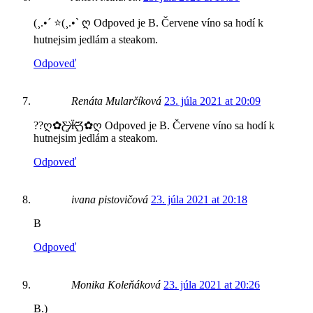
(¸.•´ ⭐(¸.•` ღ Odpoved je B. Červene víno sa hodí k
hutnejsim jedlám a steakom.
Odpoveď
Renáta Mularčíková
23. júla 2021 at 20:09
??ღ✿Ƹ̵̡Ӝ̵̨̄Ʒ✿ღ Odpoved je B. Červene víno sa hodí k
hutnejsim jedlám a steakom.
Odpoveď
ivana pistovičová
23. júla 2021 at 20:18
B
Odpoveď
Monika Koleňáková
23. júla 2021 at 20:26
B.)