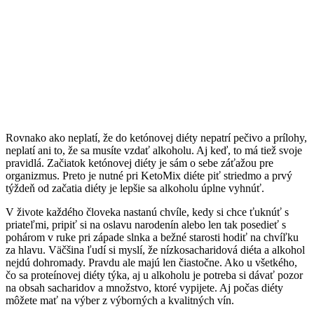
Rovnako ako neplatí, že do ketónovej diéty nepatrí pečivo a prílohy,
neplatí ani to, že sa musíte vzdať alkoholu. Aj keď, to má tiež svoje
pravidlá. Začiatok ketónovej diéty je sám o sebe záťažou pre
organizmus. Preto je nutné pri KetoMix diéte piť striedmo a prvý
týždeň od začatia diéty je lepšie sa alkoholu úplne vyhnúť.
V živote každého človeka nastanú chvíle, kedy si chce ťuknúť s
priateľmi, pripiť si na oslavu narodenín alebo len tak posedieť s
pohárom v ruke pri západe slnka a bežné starosti hodiť na chvíľku
za hlavu. Väčšina ľudí si myslí, že nízkosacharidová diéta a alkohol
nejdú dohromady. Pravdu ale majú len čiastočne. Ako u všetkého,
čo sa proteínovej diéty týka, aj u alkoholu je potreba si dávať pozor
na obsah sacharidov a množstvo, ktoré vypijete. Aj počas diéty
môžete mať na výber z výborných a kvalitných vín.