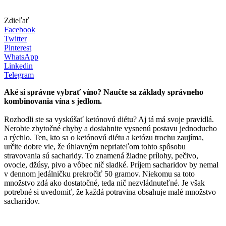
Zdieľať
Facebook
Twitter
Pinterest
WhatsApp
Linkedin
Telegram
Aké si správne vybrať víno? Naučte sa základy správneho
kombinovania vína s jedlom.
Rozhodli ste sa vyskúšať ketónovú diétu? Aj tá má svoje pravidlá.
Nerobte zbytočné chyby a dosiahnite vysnenú postavu jednoducho
a rýchlo. Ten, kto sa o ketónovú diétu a ketózu trochu zaujíma,
určite dobre vie, že úhlavným nepriateľom tohto spôsobu
stravovania sú sacharidy. To znamená žiadne prílohy, pečivo,
ovocie, džúsy, pivo a vôbec nič sladké. Príjem sacharidov by nemal
v dennom jedálničku prekročiť 50 gramov. Niekomu sa toto
množstvo zdá ako dostatočné, teda nič nezvládnuteľné. Je však
potrebné si uvedomiť, že každá potravina obsahuje malé množstvo
sacharidov.