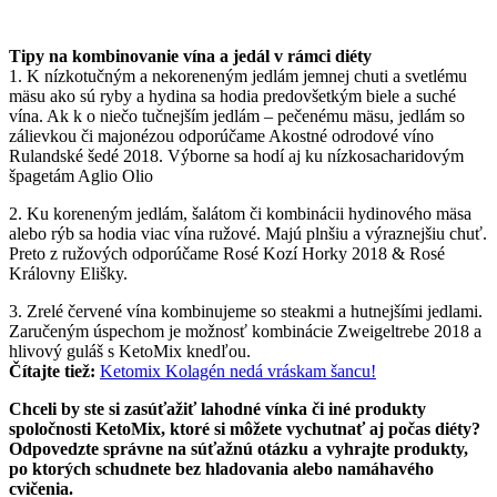
Tipy na kombinovanie vína a jedál v rámci diéty
1. K nízkotučným a nekoreneným jedlám jemnej chuti a svetlému
mäsu ako sú ryby a hydina sa hodia predovšetkým biele a suché
vína. Ak k o niečo tučnejším jedlám – pečenému mäsu, jedlám so
zálievkou či majonézou odporúčame Akostné odrodové víno
Rulandské šedé 2018. Výborne sa hodí aj ku nízkosacharidovým
špagetám Aglio Olio
2. Ku koreneným jedlám, šalátom či kombinácii hydinového mäsa
alebo rýb sa hodia viac vína ružové. Majú plnšiu a výraznejšiu chuť.
Preto z ružových odporúčame Rosé Kozí Horky 2018 & Rosé
Královny Elišky.
3. Zrelé červené vína kombinujeme so steakmi a hutnejšími jedlami.
Zaručeným úspechom je možnosť kombinácie Zweigeltrebe 2018 a
hlivový guláš s KetoMix knedľou.
Čítajte tiež:
Ketomix Kolagén nedá vráskam šancu!
Chceli by ste si zasúťažiť lahodné vínka či iné produkty
spoločnosti KetoMix, ktoré si môžete vychutnať aj počas diéty?
Odpovedzte správne na súťažnú otázku a vyhrajte produkty,
po ktorých schudnete bez hladovania alebo namáhavého
cvičenia.