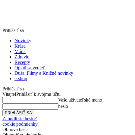
Prihlásiť sa
Novinky
Krása
Móda
Zdravie
Recepty
Oplatí sa vedieť
Duša, Filmy a Knižné novinky
e-shop
Prihlásiť sa
Vitajte!
Prihlásiť k svojmu účtu
Vaše užívateľské meno
heslo
Zabudli ste heslo?
cookie podmienky
Obnova hesla
Obnoviť svoje heslo