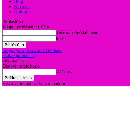
Blog
Kto som
E-shop
Prihlásiť sa
Vitajte! prihlásenie k účtu
Vaše užívateľské meno
heslo
Forgot your password? Get help
cookie podmienky
Obnova hesla
Obnoviť svoje heslo
Váš e-mail
Heslo vám bude zaslané e-mailom