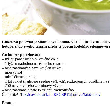
Cuketová polievka je vitamínová bomba. Variť túto skvelú polievk
hotové, si do svojho taniera pridajte porciu KetoMix zeleninovej 
Čo budete potrebovať:
– lyžicu panenského olivového oleja
– 1 lyžicu nadrobno nasekaného cesnaku
– hrsť nasekaných bazalkových lístkov
– morskú soľ
– mleté čierne korenie
– 1 kg cukiet (najlepšie stredne veľkých), rozkrojených pozdĺžne na š
– 750 ml vody alebo zeleninový vývar
– hrsť nasekanej vňate Petržlenu hladkolistého
Čítajte tiež:
Tekvicová omáčka – RECEPT aj pre začiatočníkov
Postup: