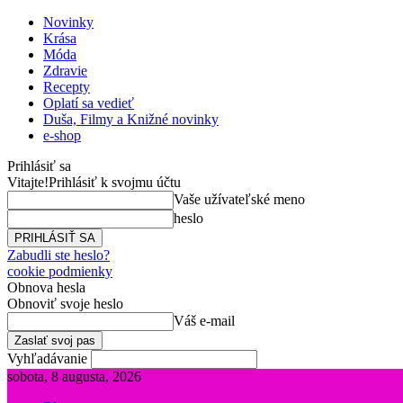
Novinky
Krása
Móda
Zdravie
Recepty
Oplatí sa vedieť
Duša, Filmy a Knižné novinky
e-shop
Prihlásiť sa
Vitajte!
Prihlásiť k svojmu účtu
Vaše užívateľské meno
heslo
Zabudli ste heslo?
cookie podmienky
Obnova hesla
Obnoviť svoje heslo
Váš e-mail
Vyhľadávanie
sobota, 8 augusta, 2026