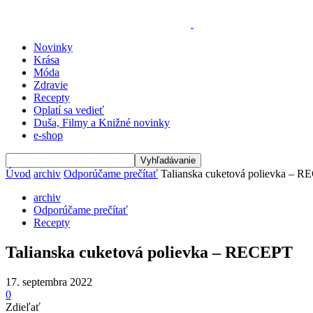
Novinky
Krása
Móda
Zdravie
Recepty
Oplatí sa vedieť
Duša, Filmy a Knižné novinky
e-shop
Úvod
archiv
Odporúčame prečítať
Talianska cuketová polievka – 
archiv
Odporúčame prečítať
Recepty
Talianska cuketová polievka – RECEPT
17. septembra 2022
0
Zdieľať