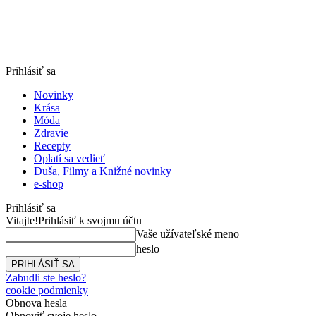
Prihlásiť sa
Novinky
Krása
Móda
Zdravie
Recepty
Oplatí sa vedieť
Duša, Filmy a Knižné novinky
e-shop
Prihlásiť sa
Vitajte!
Prihlásiť k svojmu účtu
Vaše užívateľské meno
heslo
Zabudli ste heslo?
cookie podmienky
Obnova hesla
Obnoviť svoje heslo