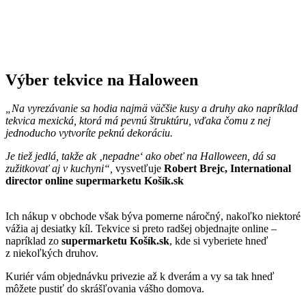
Výber tekvice na Haloween
„Na vyrezávanie sa hodia najmä väčšie kusy a druhy ako napríklad
tekvica mexická, ktorá má pevnú štruktúru, vďaka čomu z nej
jednoducho vytvoríte peknú dekoráciu.
Je tiež jedlá, takže ak ‚nepadne‘ ako obeť na Halloween, dá sa
zužitkovať aj v kuchyni“,
vysvetľuje
Robert Brejc, International
director online supermarketu Košík.sk
Ich nákup v obchode však býva pomerne náročný, nakoľko niektoré
vážia aj desiatky kíl. Tekvice si preto radšej objednajte online –
napríklad zo
supermarketu
Košík.sk
, kde si vyberiete hneď
z niekoľkých druhov.
Kuriér vám objednávku privezie až k dverám a vy sa tak hneď
môžete pustiť do skrášľovania vášho domova.