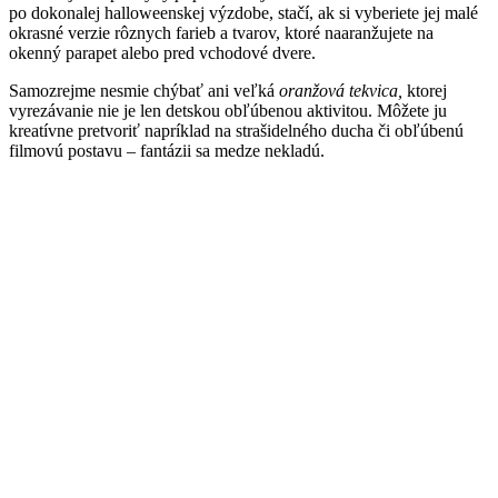
po dokonalej halloweenskej výzdobe, stačí, ak si vyberiete jej malé
okrasné verzie rôznych farieb a tvarov, ktoré naaranžujete na
okenný parapet alebo pred vchodové dvere.
Samozrejme nesmie chýbať ani veľká
oranžová tekvica,
ktorej
vyrezávanie nie je len detskou obľúbenou aktivitou. Môžete ju
kreatívne pretvoriť napríklad na strašidelného ducha či obľúbenú
filmovú postavu – fantázii sa medze nekladú.