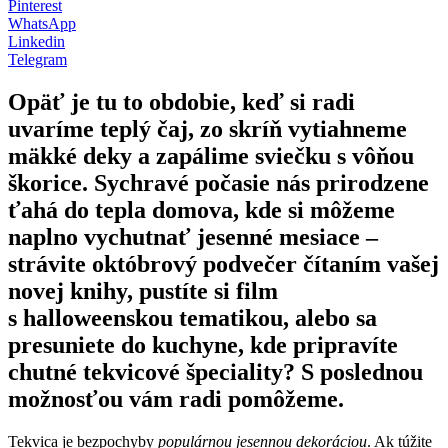
Pinterest
WhatsApp
Linkedin
Telegram
Opäť je tu to obdobie, keď si radi
uvaríme teplý čaj, zo skríň vytiahneme
mäkké deky a zapálime sviečku s vôňou
škorice. Sychravé počasie nás prirodzene
ťahá do tepla domova, kde si môžeme
naplno vychutnať jesenné mesiace –
strávite októbrový podvečer čítaním vašej
novej knihy, pustíte si film
s halloweenskou tematikou, alebo sa
presuniete do kuchyne, kde pripravíte
chutné tekvicové špeciality? S poslednou
možnosťou vám radi pomôžeme.
Tekvica je bezpochyby
populárnou jesennou dekoráciou
. Ak túžite