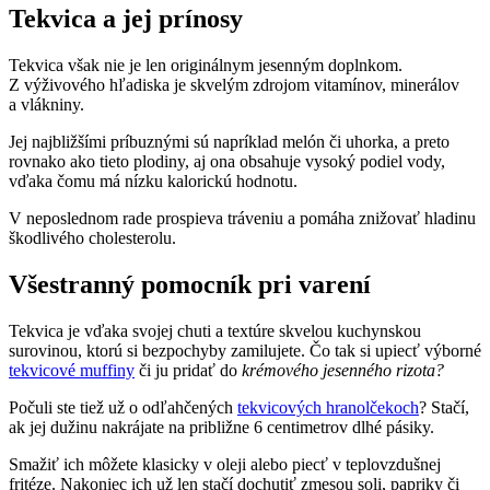
Tekvica a jej prínosy
Tekvica však nie je len originálnym jesenným doplnkom.
Z výživového hľadiska je skvelým zdrojom vitamínov, minerálov
a vlákniny.
Jej najbližšími príbuznými sú napríklad melón či uhorka, a preto
rovnako ako tieto plodiny, aj ona obsahuje vysoký podiel vody,
vďaka čomu má nízku kalorickú hodnotu.
V neposlednom rade prospieva tráveniu a pomáha znižovať hladinu
škodlivého cholesterolu.
Všestranný pomocník pri varení
Tekvica je vďaka svojej chuti a textúre skvelou kuchynskou
surovinou, ktorú si bezpochyby zamilujete. Čo tak si upiecť výborné
tekvicové muffiny
či ju pridať do
krémového jesenného rizota?
Počuli ste tiež už o odľahčených
tekvicových hranolčekoch
? Stačí,
ak jej dužinu nakrájate na približne 6 centimetrov dlhé pásiky.
Smažiť ich môžete klasicky v oleji alebo piecť v teplovzdušnej
fritéze. Nakoniec ich už len stačí dochutiť zmesou soli, papriky či