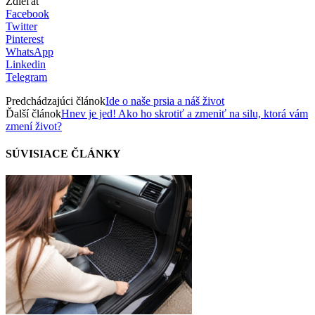
Zdieľať
Facebook
Twitter
Pinterest
WhatsApp
Linkedin
Telegram
Predchádzajúci článok
Ide o naše prsia a náš život
Ďalší článok
Hnev je jed! Ako ho skrotiť a zmeniť na silu, ktorá vám
zmení život?
SÚVISIACE ČLÁNKY