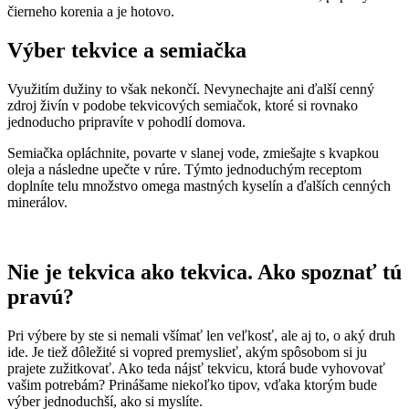
čierneho korenia a je hotovo.
Výber tekvice a semiačka
Využitím dužiny to však nekončí. Nevynechajte ani ďalší cenný
zdroj živín v podobe tekvicových semiačok, ktoré si rovnako
jednoducho pripravíte v pohodlí domova.
Semiačka opláchnite, povarte v slanej vode, zmiešajte s kvapkou
oleja a následne upečte v rúre. Týmto jednoduchým receptom
doplníte telu množstvo omega mastných kyselín a ďalších cenných
minerálov.
Nie je tekvica ako tekvica. Ako spoznať tú
pravú?
Pri výbere by ste si nemali všímať len veľkosť, ale aj to, o aký druh
ide. Je tiež dôležité si vopred premyslieť, akým spôsobom si ju
prajete zužitkovať. Ako teda nájsť tekvicu, ktorá bude vyhovovať
vašim potrebám? Prinášame niekoľko tipov, vďaka ktorým bude
výber jednoduchší, ako si myslíte.