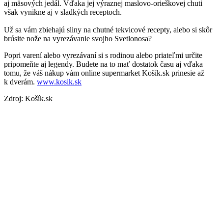
aj mäsových jedál. Vďaka jej výraznej maslovo-orieškovej chuti
však vynikne aj v sladkých receptoch.
Už sa vám zbiehajú sliny na chutné tekvicové recepty, alebo si skôr
brúsite nože na vyrezávanie svojho Svetlonosa?
Popri varení alebo vyrezávaní si s rodinou alebo priateľmi určite
pripomeňte aj legendy. Budete na to mať dostatok času aj vďaka
tomu, že váš nákup vám online supermarket Košík.sk prinesie až
k dverám.
www.kosik.sk
Zdroj: Košík.sk