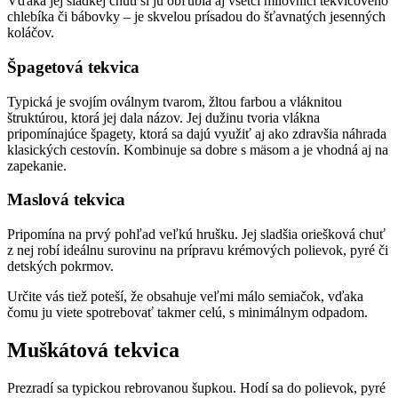
Vďaka jej sladkej chuti si ju obľúbia aj všetci milovníci tekvicového
chlebíka či bábovky – je skvelou prísadou do šťavnatých jesenných
koláčov.
Špagetová tekvica
Typická je svojím oválnym tvarom, žltou farbou a vláknitou
štruktúrou, ktorá jej dala názov. Jej dužinu tvoria vlákna
pripomínajúce špagety, ktorá sa dajú využiť aj ako zdravšia náhrada
klasických cestovín. Kombinuje sa dobre s mäsom a je vhodná aj na
zapekanie.
Maslová tekvica
Pripomína
na prvý pohľad veľkú hrušku. Jej sladšia oriešková chuť
z nej robí ideálnu surovinu na prípravu krémových polievok, pyré či
detských pokrmov.
Určite vás tiež poteší, že obsahuje veľmi málo semiačok, vďaka
čomu ju viete spotrebovať takmer celú, s minimálnym odpadom.
Muškátová tekvica
Prezradí sa typickou rebrovanou šupkou. Hodí sa do polievok, pyré