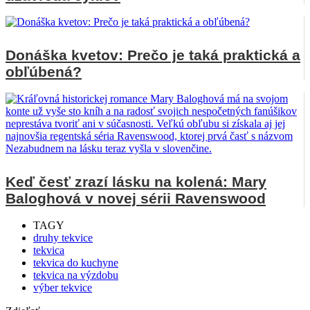
Donáška kvetov: Prečo je taká praktická a
obľúbená?
Keď česť zrazí lásku na kolená: Mary
Baloghová v novej sérii Ravenswood
TAGY
druhy tekvice
tekvica
tekvica do kuchyne
tekvica na výzdobu
výber tekvice