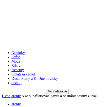
Novinky
Krása
Móda
Zdravie
Recepty
Oplatí sa vedieť
Duša, Filmy a Knižné novinky
e-shop
Úvod
archiv
Ako si naštartovať lymfu a odstrániť toxíny z tela?
archiv