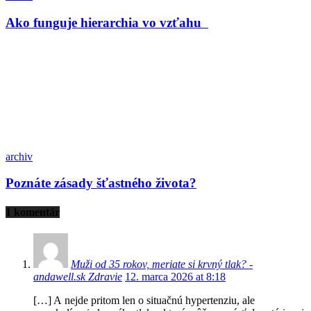
Ako funguje hierarchia vo vzťahu
archiv
Poznáte zásady šťastného života?
1 komentár
Muži od 35 rokov, meriate si krvný tlak? -
andawell.sk Zdravie
12. marca 2026 at 8:18
[…] A nejde pritom len o situačnú hypertenziu, ale