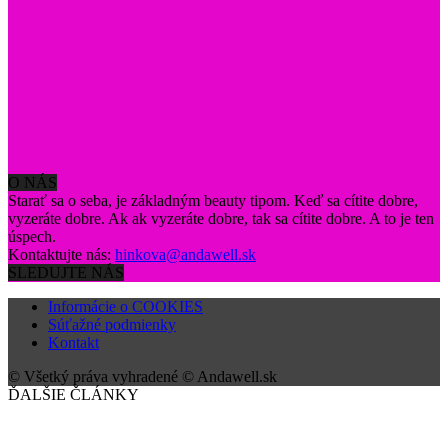
O NÁS
Starať sa o seba, je základným beauty tipom. Keď sa cítite dobre,
vyzeráte dobre. Ak ak vyzeráte dobre, tak sa cítite dobre. A to je ten
úspech.
Kontaktujte nás:
hinkova@andawell.sk
SLEDUJTE NÁS
Informácie o COOKIES
Súťažné podmienky
Kontakt
© Všetký práva vyhradené © Andawell.sk
ĎALŠIE ČLÁNKY