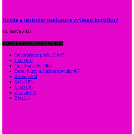
Horíte a teplomer neukazuje zvýšenú horúčku?
10. marca 2022
POPULÁRNE KATEGÓRIE
Odporúčame prečítať
1647
archiv
807
Oplatí sa vedieť
668
Duša, Filmy a Knižné novinky
467
Recepty
204
Krása
183
Móda
136
Zdravie
125
Blog
114