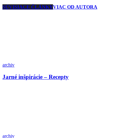
SÚVISIACE ČLÁNKY
VIAC OD AUTORA
archiv
Jarné inšpirácie – Recepty
archiv