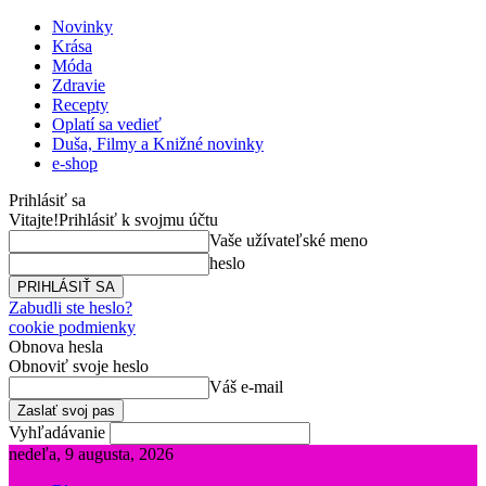
Novinky
Krása
Móda
Zdravie
Recepty
Oplatí sa vedieť
Duša, Filmy a Knižné novinky
e-shop
Prihlásiť sa
Vitajte!
Prihlásiť k svojmu účtu
Vaše užívateľské meno
heslo
Zabudli ste heslo?
cookie podmienky
Obnova hesla
Obnoviť svoje heslo
Váš e-mail
Vyhľadávanie
nedeľa, 9 augusta, 2026