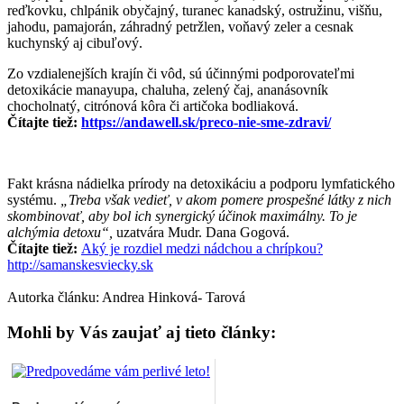
reďkovku, chlpánik obyčajný, turanec kanadský, ostružinu, višňu,
jahodu, pamajorán, záhradný petržlen, voňavý zeler a cesnak
kuchynský aj cibuľový.
Zo vzdialenejších krajín či vôd, sú účinnými podporovateľmi
detoxikácie manayupa, chaluha, zelený čaj, ananásovník
chocholnatý, citrónová kôra či artičoka bodliaková.
Čítajte tiež:
https://andawell.sk/preco-nie-sme-zdravi/
Fakt krásna nádielka prírody na detoxikáciu a podporu lymfatického
systému.
„Treba však vedieť, v akom pomere prospešné látky z nich
skombinovať, aby bol ich synergický účinok maximálny. To je
alchýmia detoxu“,
uzatvára Mudr. Dana Gogová.
Čítajte tiež:
Aký je rozdiel medzi nádchou a chrípkou?
http://samanskesviecky.sk
Autorka článku: Andrea Hinková- Tarová
Mohli by Vás zaujať aj tieto články: