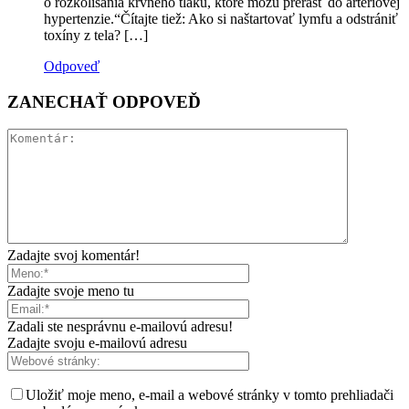
o rozkolísania krvného tlaku, ktoré môžu prerásť do artériovej
hypertenzie.“Čítajte tiež: Ako si naštartovať lymfu a odstrániť
toxíny z tela? […]
Odpoveď
ZANECHAŤ ODPOVEĎ
Zadajte svoj komentár!
Zadajte svoje meno tu
Zadali ste nesprávnu e-mailovú adresu!
Zadajte svoju e-mailovú adresu
Uložiť moje meno, e-mail a webové stránky v tomto prehliadači