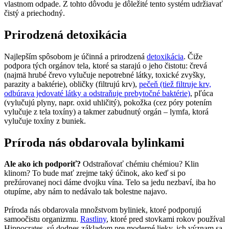
vlastnom odpade. Z tohto dôvodu je dôležité tento systém udržiavať
čistý a priechodný.
Prirodzená detoxikácia
Najlepším spôsobom je účinná a prirodzená
detoxikácia
. Čiže
podpora tých orgánov tela, ktoré sa starajú o jeho čistotu: črevá
(najmä hrubé črevo vylučuje nepotrebné látky, toxické zvyšky,
parazity a baktérie), obličky (filtrujú krv),
pečeň (tiež filtruje krv,
odbúrava jedovaté látky a odstraňuje prebytočné baktérie)
, pľúca
(vylučujú plyny, napr. oxid uhličitý), pokožka (cez póry potením
vylučuje z tela toxíny) a takmer zabudnutý orgán – lymfa, ktorá
vylučuje toxíny z buniek.
Príroda nás obdarovala bylinkami
Ale ako ich podporiť?
Odstraňovať chémiu chémiou? Klin
klinom? To bude mať zrejme taký účinok, ako keď si po
prežúrovanej noci dáme dvojku vína. Telo sa jedu nezbaví, iba ho
otupíme, aby nám to nedávalo tak bolestne najavo.
Príroda nás obdarovala množstvom byliniek, ktoré podporujú
samoočistu organizmu.
Rastliny
, ktoré pred stovkami rokov používal
Hippocrates, sú dodnes základom pre moderné lieky, ich význam sa