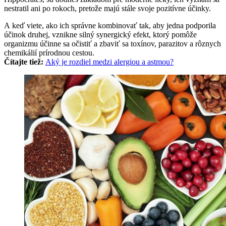
nestratil ani po rokoch, pretože majú stále svoje pozitívne účinky.
A keď viete, ako ich správne kombinovať tak, aby jedna podporila
účinok druhej, vznikne silný synergický efekt, ktorý pomôže
organizmu účinne sa očistiť a zbaviť sa toxínov, parazitov a rôznych
chemikálií prírodnou cestou.
Čítajte tiež:
Aký je rozdiel medzi alergiou a astmou?