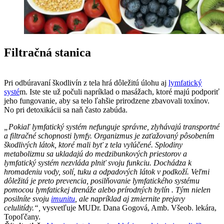
Filtračná stanica
Pri odbúravaní škodlivín z tela hrá dôležitú úlohu aj
lymfatický
systé
m. Iste ste už počuli napríklad o masážach, ktoré majú podporiť
jeho fungovanie, aby sa telo ľahšie prirodzene zbavovali toxínov.
No pri detoxikácii sa naň často zabúda.
„Pokiaľ lymfatický systém nefunguje správne, zlyhávajú transportné
a filtračné schopnosti lymfy. Organizmus je zaťažovaný pôsobením
škodlivých látok, ktoré mali byť z tela vylúčené. Splodiny
metabolizmu sa ukladajú do medzibunkových priestorov a
lymfatický systém nezvláda plniť svoju funkciu. Dochádza k
hromadeniu vody, solí, tuku a odpadových látok v podkoží. Veľmi
dôležitá je preto prevencia, posilňovanie lymfatického systému
pomocou lymfatickej drenáže alebo prírodných bylín . Tým nielen
posilníte svoju
imunitu
, ale napríklad aj zmiernite prejavy
celulitídy.“,
vysvetľuje MUDr. Dana Gogová, Amb. Všeob. lekára,
Topoľčany.