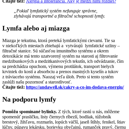
Čítajte tiež:
Alergia a intolerancia. Aký je medzi nimi rozdiel?
„Pokiaľ lymfatický systém nefunguje správne,
zlyhávajú transportné a filtračné schopnosti lymfy.
Lymfa alebo aj miazga
Miazga je tekutina, ktorá preteká lymfatickými cievami. Tie sa
v niekoľkých miestach zbiehajú a vytvárajú lymfatické uzliny –
filtračné stanice. Sú súčasťou imunitného systému a okrem
detoxikácie má tento uzatvorený systém na starosti aj filtrovanie
medzibunkových a medzitkanivových tekutín, ich odvádzanie, čím
sa predchádza opuchom, výmenu protilátok, transport bielych
krviniek do kostí a absorbciu a prenos mastných kyselín a tukov
z tráviaceho systému. Naozaj veľa úloh. Preto si tento systém
zaslúži našu pozornosť a starostlivosť.
Čítajte tiež:
https://andawell.sk/cakry-a-co-im-dodava-energiu/
Na podporu lymfy
Pomôžu spomínané bylinky.
Z tých, ktoré rastú u nás, môžeme
spomenúť prasličku, listy čiernych ríbezlí, bodliak, túžobník
brestový, žihľavu, rozmarín, lopúch väčší, jaseň štíhly, fenikel, štiav
lúčny, púpavu lekársku, borievku obyčajnú, rumanček pravý, čiernu