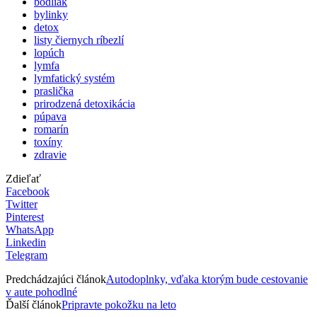
bodliak
bylinky
detox
listy čiernych ríbezlí
lopúch
lymfa
lymfatický systém
praslička
prirodzená detoxikácia
púpava
romarín
toxíny
zdravie
Zdieľať
Facebook
Twitter
Pinterest
WhatsApp
Linkedin
Telegram
Predchádzajúci článok
Autodoplnky, vďaka ktorým bude cestovanie
v aute pohodlné
Ďalší článok
Pripravte pokožku na leto