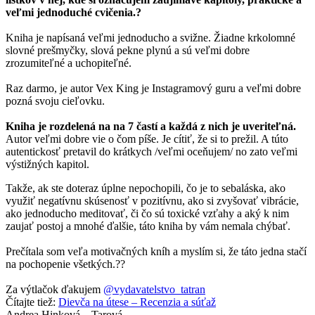
veľmi jednoduché cvičenia.?
Kniha je napísaná veľmi jednoducho a svižne. Žiadne krkolomné
slovné prešmyčky, slová pekne plynú a sú veľmi dobre
zrozumiteľné a uchopiteľné.
Raz darmo, je autor Vex King je Instagramový guru a veľmi dobre
pozná svoju cieľovku.
Kniha je rozdelená na na 7 častí a každá z nich je uveriteľná.
Autor veľmi dobre vie o čom píše. Je cítiť, že si to prežil. A túto
autentickosť pretavil do krátkych /veľmi oceňujem/ no zato veľmi
výstižných kapitol.
Takže, ak ste doteraz úplne nepochopili, čo je to sebaláska, ako
využiť negatívnu skúsenosť v pozitívnu, ako si zvyšovať vibrácie,
ako jednoducho meditovať, či čo sú toxické vzťahy a aký k nim
zaujať postoj a mnohé ďalšie, táto kniha by vám nemala chýbať.
Prečítala som veľa motivačných kníh a myslím si, že táto jedna stačí
na pochopenie všetkých.??
Za výtlačok ďakujem
@vydavatelstvo_tatran
Čítajte tiež:
Dievča na útese – Recenzia a súťaž
Andrea Hinková – Tarová