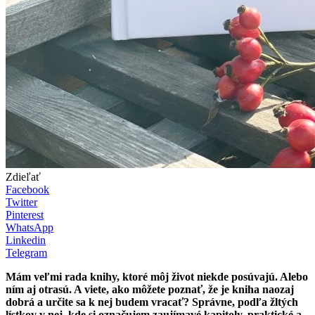
Zdieľať
Facebook
Twitter
Pinterest
WhatsApp
Linkedin
Telegram
Mám veľmi rada knihy, ktoré môj život niekde posúvajú. Alebo
ním aj otrasú. A viete, ako môžete poznať, že je kniha naozaj
dobrá a určite sa k nej budem vracať? Správne, podľa žltých
lístkov v nej, kde si označujem zaujímavé kapitoly, praktické a