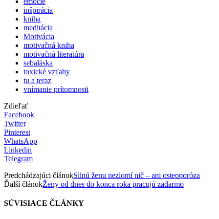
emócie
inšpirácia
kniha
meditácia
Motivácia
motivačná kniha
motivačná literatúra
sebaláska
toxické vzťahy
tu a teraz
vnímanie prítomnosti
Zdieľať
Facebook
Twitter
Pinterest
WhatsApp
Linkedin
Telegram
Predchádzajúci článok
Silnú ženu nezlomí nič – ani osteoporóza
Ďalší článok
Ženy od dnes do konca roka pracujú zadarmo
SÚVISIACE ČLÁNKY