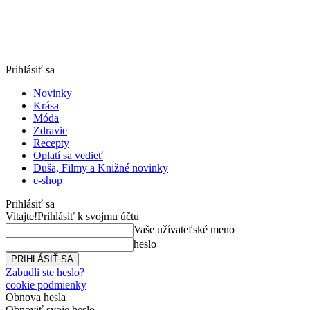
Prihlásiť sa
Novinky
Krása
Móda
Zdravie
Recepty
Oplatí sa vedieť
Duša, Filmy a Knižné novinky
e-shop
Prihlásiť sa
Vitajte!
Prihlásiť k svojmu účtu
Vaše užívateľské meno
heslo
Zabudli ste heslo?
cookie podmienky
Obnova hesla
Obnoviť svoje heslo