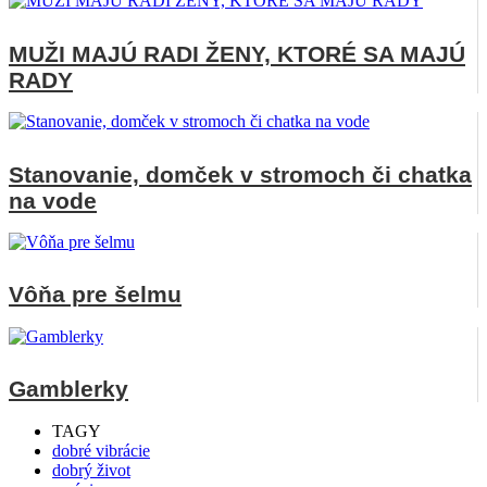
MUŽI MAJÚ RADI ŽENY, KTORÉ SA MAJÚ
RADY
Stanovanie, domček v stromoch či chatka
na vode
Vôňa pre šelmu
Gamblerky
TAGY
dobré vibrácie
dobrý život