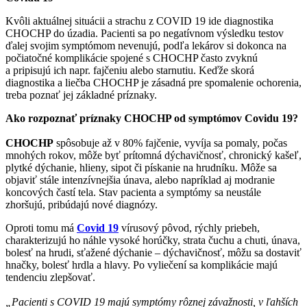
Kvôli aktuálnej situácii a strachu z COVID 19 ide diagnostika
CHOCHP do úzadia. Pacienti sa po negatívnom výsledku testov
ďalej svojim symptómom nevenujú, podľa lekárov si dokonca na
počiatočné komplikácie spojené s CHOCHP často zvyknú
a pripisujú ich napr. fajčeniu alebo starnutiu. Keďže skorá
diagnostika a liečba CHOCHP je zásadná pre spomalenie ochorenia,
treba poznať jej základné príznaky.
Ako rozpoznať príznaky CHOCHP od symptómov Covidu 19?
CHOCHP
spôsobuje až v 80% fajčenie, vyvíja sa pomaly, počas
mnohých rokov, môže byť prítomná dýchavičnosť, chronický kašeľ,
plytké dýchanie, hlieny, sipot či pískanie na hrudníku. Môže sa
objaviť stále intenzívnejšia únava, alebo napríklad aj modranie
koncových častí tela. Stav pacienta a symptómy sa neustále
zhoršujú, pribúdajú nové diagnózy.
Oproti tomu má
Covid 19
vírusový pôvod, rýchly priebeh,
charakterizujú ho náhle vysoké horúčky, strata čuchu a chuti, únava,
bolesť na hrudi, sťažené dýchanie – dýchavičnosť, môžu sa dostaviť
hnačky, bolesť hrdla a hlavy. Po vyliečení sa komplikácie majú
tendenciu zlepšovať.
„Pacienti s COVID 19 majú symptómy rôznej závažnosti, v ľahších