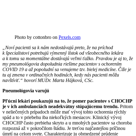
Photo by cottonbro on
Pexels.com
„Noví pacienti sa k nám nedostávajú preto, že na príchod
k špecialistovi potrebujú výmenný lístok od všeobecného lekára
a k tomu sa momentálne dostávajú veľmi ťažko. Pravdou je aj to, že
my pneumológovia dopoludnia riešime pacientov s ochorením
COVID 19 a až popoludní sa venujeme tzv. bielej medicíne. Čiže je
tu aj zmena v ordinačných hodinách, kedy nás pacienti môžu
navštíviť.“ hovorí MUDr. Marta Hájková, CSc.
Pneumológovia varujú
Pľúcni lekári poukazujú na to, že pomer pacientov s CHOCHP
je v ich ambulanciách neadekvátny stúpajúcemu trendu.
Pritom
v neliečených prípadoch môže mať vývoj tohto ochorenia rýchly
spád a to v priebehu iba niekoľkých mesiacov. Klinický vývoj
CHOCHP často prebieha skryto a u mnohých pacientov sa choroba
rozpozná až v pokročilom štádiu. Je treťou najčastejšou príčinou
úmrtí na celom svete. Charakterizuje ju obmedzené prúdenie