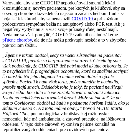
Varovanie, aby sme CHOCHP nepodceňovali smerujú lekári
k existujúcim aj novým pacientom, pre ktorých je kľúčové, aby sa
o svojej chorobe dozvedeli čo najskôr a začali s liečbou. Ľudia sa
boja ísť k lekárovi, aby sa nenakazili
COVID 19
a pri každom
podozrivom symptóme bežia na antigénový alebo PCR test. Ak je
negatívny vydýchnu si a viac svoje príznaky ďalej neskúmajú.
Nedajme sa však pomýliť, COVID 19 zatienil ostatné zákerné
pľúcne choroby
, ale tie nás môžu prekvapiť neskôr a to v zbytočne
pokročilom štádiu.
„Žijeme v takom období, kedy sa všetci sústredíme na pacientov
s COVID 19, pretože sú bezprostredne ohrození. Chcela by som
však podotknúť, že CHOCHP tiež patrí medzi akútne ochorenia. Je
to nevyliečiteľné, progredujúce ochorenie, ktoré sa snažíme zachytiť
čo najskôr. Na jeho diagnostiku máme veľmi dobré a rýchle
spôsoby. Pacienti k nám však teraz, počas pandémie nechodia,
pretože majú strach. Dôsledok toho je taký, že pacienti neužívajú
svoju liečbu, hoci táto ich vie zastabilizovať a udržať kvalitu ich
života na nejaký čas na rovnakej úrovni. Môže sa tak stať, že po
tomto Covidovom období už budú v podstatne horšom štádiu, ako je
štádium 3 alebo 4. A z toho máme obavy.“
hovorí
MUDr. Marta
Hájková CSc.,
pneumologička v bratislavskej ružinovskej
nemocnici, kde má ambulanciu, a zároveň pracuje aj na lôžkovom
oddelení. V tejto dobe zároveň vykonáva pľúcne konzíliá na
reprofilizovaných oddeleniach pre covidových pacientov.