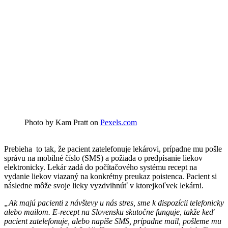
Photo by Kam Pratt on
Pexels.com
Prebieha to tak, že pacient zatelefonuje lekárovi, prípadne mu pošle
správu na mobilné číslo (SMS) a požiada o predpísanie liekov
elektronicky. Lekár zadá do počítačového systému recept na
vydanie liekov viazaný na konkrétny preukaz poistenca. Pacient si
následne môže svoje lieky vyzdvihnúť v ktorejkoľvek lekárni.
„Ak majú pacienti z návštevy u nás stres, sme k dispozícii telefonicky
alebo mailom. E-recept na Slovensku skutočne funguje, takže keď
pacient zatelefonuje, alebo napíše SMS, prípadne mail, pošleme mu