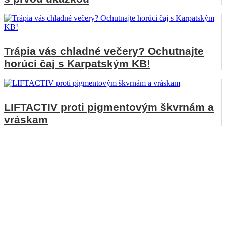
Trápia vás chladné večery? Ochutnajte
horúci čaj s Karpatským KB!
LIFTACTIV proti pigmentovým škvrnám a
vráskam