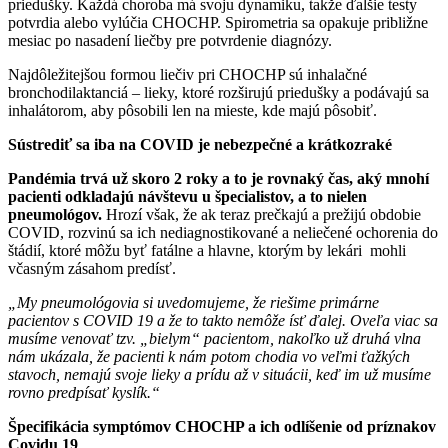
priedušky. Každá choroba má svoju dynamiku, takže ďalšie testy
potvrdia alebo vylúčia CHOCHP. Spirometria sa opakuje približne
mesiac po nasadení liečby pre potvrdenie diagnózy.
Najdôležitejšou formou liečiv pri CHOCHP sú inhalačné
bronchodilaktanciá – lieky, ktoré rozširujú priedušky a podávajú sa
inhalátorom, aby pôsobili len na mieste, kde majú pôsobiť.
Sústrediť sa iba na COVID je nebezpečné a krátkozraké
Pandémia trvá už skoro 2 roky a to je rovnaký čas, aký mnohí
pacienti odkladajú návštevu u špecialistov, a to nielen
pneumológov.
Hrozí však, že ak teraz prečkajú a prežijú obdobie
COVID, rozvinú sa ich nediagnostikované a neliečené ochorenia do
štádií, ktoré môžu byť fatálne a hlavne, ktorým by lekári mohli
včasným zásahom predísť.
„My pneumológovia si uvedomujeme, že riešime primárne
pacientov s COVID 19 a že to takto nemôže ísť ďalej. Oveľa viac sa
musíme venovať tzv. „bielym“ pacientom, nakoľko už druhá vlna
nám ukázala, že pacienti k nám potom chodia vo veľmi ťažkých
stavoch, nemajú svoje lieky a prídu až v situácii, keď im už musíme
rovno predpísať kyslík.“
Špecifikácia symptómov CHOCHP a ich odlíšenie od príznakov
Covidu
19