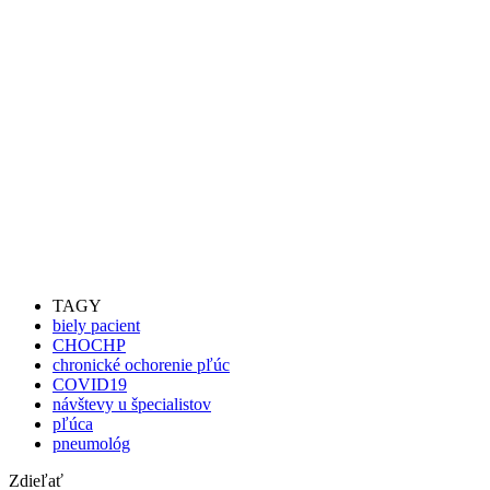
TAGY
biely pacient
CHOCHP
chronické ochorenie pľúc
COVID19
návštevy u špecialistov
pľúca
pneumológ
Zdieľať