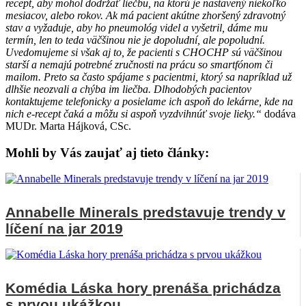
recept, aby mohol dodržať liečbu, na ktorú je nastavený niekoľko
mesiacov, alebo rokov. Ak má pacient akútne zhoršený zdravotný
stav a vyžaduje, aby ho pneumológ videl a vyšetril, dáme mu
termín, len to teda väčšinou nie je dopoludní, ale popoludní.
Uvedomujeme si však aj to, že pacienti s CHOCHP sú väčšinou
starší a nemajú potrebné zručnosti na prácu so smartfónom či
mailom. Preto sa často spájame s pacientmi, ktorý sa napríklad už
dlhšie neozvali a chýba im liečba. Dlhodobých pacientov
kontaktujeme telefonicky a posielame ich aspoň do lekárne, kde na
nich e-recept čaká a môžu si aspoň vyzdvihnúť svoje lieky.“
dodáva
MUDr. Marta Hájková, CSc.
Mohli by Vás zaujať aj tieto články:
Annabelle Minerals predstavuje trendy v
líčení na jar 2019
Komédia Láska hory prenáša prichádza
s prvou ukážkou