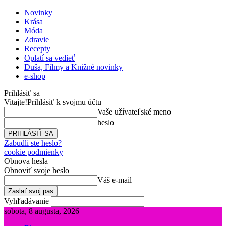
Novinky
Krása
Móda
Zdravie
Recepty
Oplatí sa vedieť
Duša, Filmy a Knižné novinky
e-shop
Prihlásiť sa
Vitajte!
Prihlásiť k svojmu účtu
Vaše užívateľské meno
heslo
Zabudli ste heslo?
cookie podmienky
Obnova hesla
Obnoviť svoje heslo
Váš e-mail
Vyhľadávanie
sobota, 8 augusta, 2026