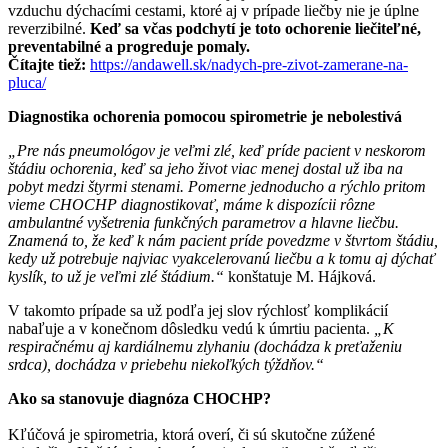
vzduchu dýchacími cestami, ktoré aj v prípade liečby nie je úplne
reverzibilné.
Keď sa včas podchytí je toto ochorenie liečiteľné,
preventabilné a progreduje pomaly.
Čítajte tiež:
https://andawell.sk/nadych-pre-zivot-zamerane-na-
pluca/
Diagnostika ochorenia pomocou spirometrie je nebolestivá
„Pre nás pneumológov je veľmi zlé, keď príde pacient v neskorom
štádiu ochorenia, keď sa jeho život viac menej dostal už iba na
pobyt medzi štyrmi stenami.
Pomerne jednoducho a rýchlo pritom
vieme CHOCHP diagnostikovať, máme k dispozícii rôzne
ambulantné vyšetrenia funkčných parametrov a hlavne liečbu.
Znamená to, že keď k nám pacient príde povedzme v štvrtom štádiu,
kedy už potrebuje najviac vyakcelerovanú liečbu a k tomu aj dýchať
kyslík, to už je veľmi zlé štádium.“
konštatuje M. Hájková.
V takomto prípade sa už podľa jej slov rýchlosť komplikácií
nabaľuje a v konečnom dôsledku vedú k úmrtiu pacienta.
„K
respiračnému aj kardiálnemu zlyhaniu (dochádza k preťaženiu
srdca), dochádza v priebehu niekoľkých týždňov.“
Ako sa stanovuje diagnóza CHOCHP?
Kľúčová je spirometria, ktorá overí, či sú skutočne zúžené