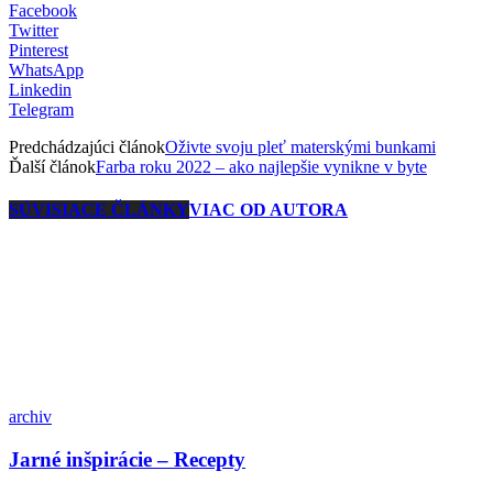
Facebook
Twitter
Pinterest
WhatsApp
Linkedin
Telegram
Predchádzajúci článok
Oživte svoju pleť materskými bunkami
Ďalší článok
Farba roku 2022 – ako najlepšie vynikne v byte
SÚVISIACE ČLÁNKY
VIAC OD AUTORA
archiv
Jarné inšpirácie – Recepty