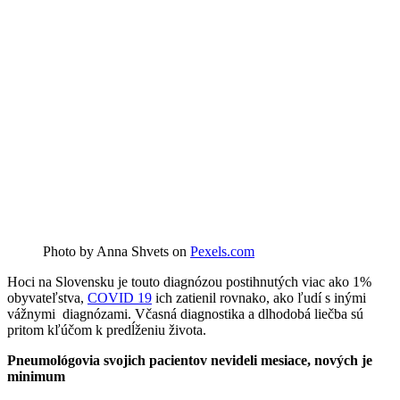
Photo by Anna Shvets on
Pexels.com
Hoci na Slovensku je touto diagnózou postihnutých viac ako 1%
obyvateľstva,
COVID 19
ich zatienil rovnako, ako ľudí s inými
vážnymi diagnózami. Včasná diagnostika a dlhodobá liečba sú
pritom kľúčom k predĺženiu života.
Pneumológovia svojich pacientov nevideli mesiace, nových je
minimum