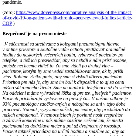
pandémie.
(zdroj:
https://www.dovepress.com/narrative-analysis-of-the-impact-
of-covid-19-on-patients-with-chronic–peer-reviewed-fulltext-article-
COP
)
Bezpečnosť je na prvom mieste
„
V súčasnosti sa stretávame
s
kolegami pneumológmi hlavne
v online priestore a skutočne vidím ochotu predlžovať ordinačné
hodiny do neskorých večerných hodín, vybavovať pacientov po
telefóne, a tiež ich presviedčať, aby sa nebáli k nám prísť osobne,
pretože nechceme vidieť to, čo sme videli po druhej vlne –
pacientov, ktorým by sme vedeli zastabilizovať stav, ak by prišli
včas. Robíme všetko preto, aby sme si získali dôveru pacientov.
Prioritou pre nás je, aby sme im boli k dispozícii a to aj za cenu
nášho súkromného života. Sme na mailoch, telefónoch až do večera.
Na oddelení máme vyhradené lôžka aj pre tzv. „bielych“ pacientov.
Pacienti prichádzajú vyslovene na presný čas. V našom odbore je
93% pneumológov zaočkovaných a nebojíme sa ani v tejto dobe
pracovať. Naopak, vyzývame našich pacientov, aby prichádzali do
našich ambulancií. V nemocniciach je povinné nosiť respirátor
a zároveň konkrétne u nás máme čakárne riešené tak, že medzi
pacientami sa dodržiava meter a pol až dvojmetrový rozostup.
Pacient taktiež prichádza na určitú hodinu a snažíme sa, aby sa