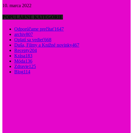
10. marca 2022
POPULÁRNE KATEGÓRIE
Odporúčame prečítať
1647
archiv
807
Oplatí sa vedieť
668
Duša, Filmy a Knižné novinky
467
Recepty
204
Krása
183
Móda
136
Zdravie
125
Blog
114