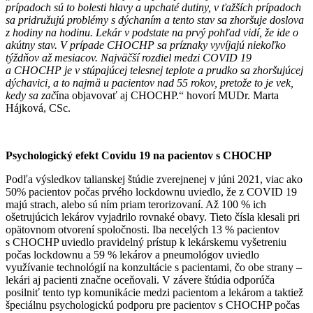
prípadoch sú to bolesti hlavy a upchaté dutiny, v ťažších prípadoch
sa pridružujú problémy s dýchaním a tento stav sa zhoršuje doslova
z hodiny na hodinu. Lekár v podstate na prvý pohľad vidí, že ide o
akútny stav. V prípade CHOCHP sa príznaky vyvíjajú niekoľko
týždňov až mesiacov. Najväčší rozdiel medzi COVID 19
a CHOCHP je v stúpajúcej telesnej teplote a prudko sa zhoršujúcej
dýchavici, a to najmä u pacientov nad 55 rokov, pretože to je vek,
kedy sa zač
ína objavovať aj CHOCHP.“ hovorí MUDr. Marta
Hájková, CSc.
Psychologický efekt Covidu 19 na pacientov s CHOCHP
Podľa výsledkov talianskej štúdie zverejnenej v júni 2021, viac ako
50% pacientov počas prvého lockdownu uviedlo, že z COVID 19
majú strach, alebo sú ním priam terorizovaní. Až 100 % ich
ošetrujúcich lekárov vyjadrilo rovnaké obavy. Tieto čísla klesali pri
opätovnom otvorení spoločnosti. Iba necelých 13 % pacientov
s CHOCHP uviedlo pravidelný prístup k lekárskemu vyšetreniu
počas lockdownu a 59 % lekárov a pneumológov uviedlo
využívanie technológií na konzultácie s pacientami, čo obe strany –
lekári aj pacienti značne oceňovali. V závere štúdia odporúča
posilniť tento typ komunikácie medzi pacientom a lekárom a taktiež
špeciálnu psychologickú podporu pre pacientov s CHOCHP počas