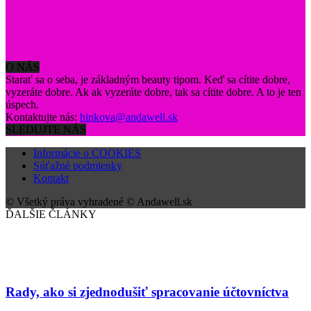
O NÁS
Starať sa o seba, je základným beauty tipom. Keď sa cítite dobre,
vyzeráte dobre. Ak ak vyzeráte dobre, tak sa cítite dobre. A to je ten
úspech.
Kontaktujte nás:
hinkova@andawell.sk
SLEDUJTE NÁS
Informácie o COOKIES
Súťažné podmienky
Kontakt
© Všetký práva vyhradené © Andawell.sk
ĎALŠIE ČLÁNKY
Rady, ako si zjednodušiť spracovanie účtovníctva