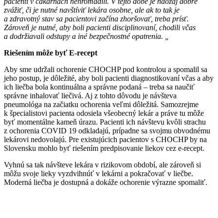
pacienti v čakárňach nehromadili. V tejto dobe je naozaj dobré
zvážiť, či je nutné navštíviť lekára osobne, ale ak to tak je
a zdravotný stav sa pacientovi začína zhoršovať, treba prísť.
Zároveň je nutné, aby boli pacienti disciplinovaní, chodili včas
a dodržiavali odstupy a iné bezpečnostné opatrenia. „
Riešením môže byť E-recept
Aby sme udržali ochorenie CHOCHP pod kontrolou a spomalil sa
jeho postup, je dôležité, aby boli pacienti diagnostikovaní včas a aby
ich liečba bola kontinuálna a správne podaná – treba sa naučiť
správne inhalovať liečivá. Aj z tohto dôvodu je návšteva
pneumológa na začiatku ochorenia veľmi dôležitá. Samozrejme
k špecialistovi pacienta odosiela všeobecný lekár a práve tu môže
byť momentálne kameň úrazu. Pacienti ich návštevu kvôli strachu
z ochorenia COVID 19 odkladajú, prípadne sa svojmu obvodnému
lekárovi nedovolajú. Pre existujúcich pacientov s CHOCHP by na
Slovensku mohlo byť riešením predpisovanie liekov cez e-recept.
Vyhnú sa tak návšteve lekára v rizikovom období, ale zároveň si
môžu svoje lieky vyzdvihnúť v lekárni a pokračovať v liečbe.
Moderná liečba je dostupná a dokáže ochorenie výrazne spomaliť.