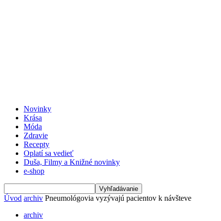
Novinky
Krása
Móda
Zdravie
Recepty
Oplatí sa vedieť
Duša, Filmy a Knižné novinky
e-shop
Úvod
archiv
Pneumológovia vyzývajú pacientov k návšteve
archiv