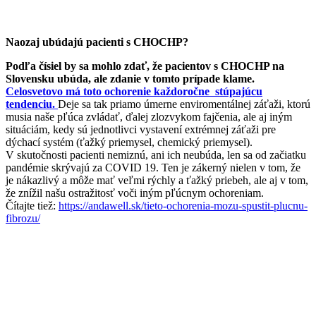
Naozaj ubúdajú pacienti s CHOCHP?
Podľa čísiel by sa mohlo zdať, že pacientov s CHOCHP na
Slovensku ubúda, ale zdanie v tomto prípade klame.
Celosvetovo má toto ochorenie každoročne stúpajúcu
tendenciu.
Deje sa tak priamo úmerne enviromentálnej záťaži, ktorú
musia naše pľúca zvládať, ďalej zlozvykom fajčenia, ale aj iným
situáciám, kedy sú jednotlivci vystavení extrémnej záťaži pre
dýchací systém (ťažký priemysel, chemický priemysel).
V skutočnosti pacienti nemiznú, ani ich neubúda, len sa od začiatku
pandémie skrývajú za COVID 19. Ten je zákerný nielen v tom, že
je nákazlivý a môže mať veľmi rýchly a ťažký priebeh, ale aj v tom,
že znížil našu ostražitosť voči iným pľúcnym ochoreniam.
Čítajte tiež:
https://andawell.sk/tieto-ochorenia-mozu-spustit-plucnu-
fibrozu/