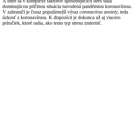
A dnes sa v komplexe faktorov spôsobujúcich stres stala
dominujúcou príčinou situácia navodená pandémiou koronavírusu.
V zahraničí je čoraz populárnejší výraz
coronavirus anxiety
, teda
úzkosť z koronavírusu. K dispozícii je dokonca už aj viacero
príručiek, ktoré radia, ako tento typ stresu zmierniť.