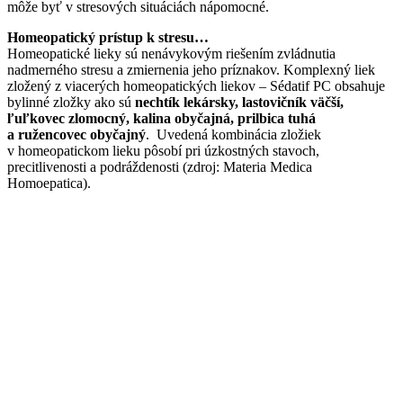
môže byť v stresových situáciách nápomocné.
Homeopatický prístup k stresu…
Homeopatické lieky sú nenávykovým riešením zvládnutia
nadmerného stresu a zmiernenia jeho príznakov. Komplexný liek
zložený z viacerých homeopatických liekov – Sédatif PC obsahuje
bylinné zložky ako sú
nechtík lekársky, lastovičník väčší,
ľuľkovec zlomocný, kalina obyčajná, prilbica tuhá
a ružencovec obyčajný
. Uvedená kombinácia zložiek
v homeopatickom lieku pôsobí pri úzkostných stavoch,
precitlivenosti a podráždenosti (zdroj: Materia Medica
Homoepatica).