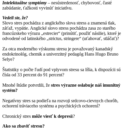
Intelektuálne symptómy
–
nesústredenosť, chybovosť, časté
zabúdanie, ťažkosti vyvinúť iniciatívu.
Vedeli ste, že?
Slovo stres pochádza z anglického slova stress a znamená tlak,
záťaž, vypätie. Anglické slovo stress pochádza zasa zo starého
francúzskeho výrazu „estrecier“ (prinútiť, použiť násilie), ktoré je
odvodené od latinského „strictus, stringere“ (uťahovať, stláčať)?
Za otca moderného výskumu stresu je považovaný kanadský
endokrinológ, chemik a univerzitný pedagóg Hans Hugo Bruno
Selye?
Štatistiky o počte ľudí pod vplyvom stresu sa líšia, k dispozícii sú
čísla od 33 percent do 91 percent?
Mnohé štúdie potvrdili, že
stres výrazne oslabuje náš imunitný
systém?
Negatívny stres sa podieľa na rozvoji srdcovo-cievnych chorôb,
ochorení tráviaceho systému a psychických ochorení?
Chronický stres
môže viesť k depresi
i?
Ako sa zbaviť stresu?