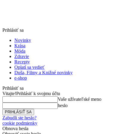
Prihlásiť sa
Novinky
Krása
Móda
Zdravie
Recepty
Oplatí sa vedieť
Duša, Filmy a Knižné novinky
e-shop
Prihlásiť sa
Vitajte!
Prihlásiť k svojmu účtu
Vaše užívateľské meno
heslo
Zabudli ste heslo?
cookie podmienky
Obnova hesla
Obnoviť svoje heslo