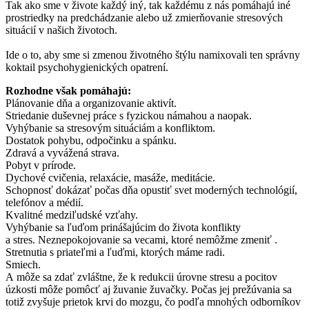
Tak ako sme v živote každý iný, tak každému z nás pomáhajú iné
prostriedky na predchádzanie alebo už zmierňovanie stresových
situácií v našich životoch.
Ide o to, aby sme si zmenou životného štýlu namixovali ten správny
koktail psychohygienických opatrení.
Rozhodne však pomáhajú:
Plánovanie dňa a organizovanie aktivít.
Striedanie duševnej práce s fyzickou námahou a naopak.
Vyhýbanie sa stresovým situáciám a konfliktom.
Dostatok pohybu, odpočinku a spánku.
Zdravá a vyvážená strava.
Pobyt v prírode.
Dychové cvičenia, relaxácie, masáže, meditácie.
Schopnosť dokázať počas dňa opustiť svet moderných technológií,
telefónov a médií.
Kvalitné medziľudské vzťahy.
Vyhýbanie sa ľuďom prinášajúcim do života konflikty
a stres. Neznepokojovanie sa vecami, ktoré nemôžme zmeniť .
Stretnutia s priateľmi a ľuďmi, ktorých máme radi.
Smiech.
A môže sa zdať zvláštne, že k redukcii úrovne stresu a pocitov
úzkosti môže pomôcť aj žuvanie žuvačky. Počas jej prežúvania sa
totiž zvyšuje prietok krvi do mozgu, čo podľa mnohých odborníkov