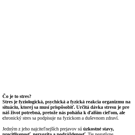
Čo je to stres?
Stres je fyziologická, psychická a fyzická reakcia organizmu na
situáciu, ktorej sa musí prispôsobiť. Určitá dávka stresu je pre
náš život potrebná, pretože nás poháňa k ďalším cieľom, ale
c
hronický stres sa podpisuje na fyzickom a duševnom zdraví.
Jedným z jeho najciteľnejších prejavov sú
úzkostné stavy,
precitlivenosť, nervozita a podráždenosť
. Tie negatívne