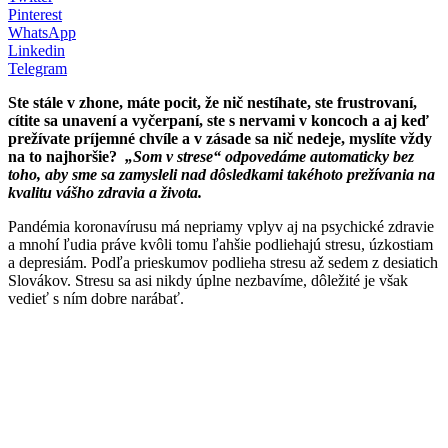
Pinterest
WhatsApp
Linkedin
Telegram
Ste stále v zhone, máte pocit, že nič nestíhate, ste frustrovaní,
cítite sa unavení a vyčerpaní, ste s nervami v koncoch a aj keď
prežívate príjemné chvíle a v zásade sa nič nedeje, myslíte vždy
na to najhoršie?
„Som v strese“ odpovedáme automaticky bez
toho, aby sme sa zamysleli nad dôsledkami takéhoto prežívania na
kvalitu vášho zdravia a života.
Pandémia koronavírusu má nepriamy vplyv aj na psychické zdravie
a mnohí ľudia práve kvôli tomu ľahšie podliehajú stresu, úzkostiam
a depresiám. Podľa prieskumov podlieha stresu až sedem z desiatich
Slovákov. Stresu sa asi nikdy úplne nezbavíme, dôležité je však
vedieť s ním dobre narábať.