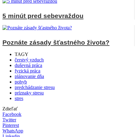
5 minút pred sebevraždou
Poznáte zásady šťastného života?
TAGY
čerstvý vzduch
duševná práca
fyzická práca
plánovanie dňa
pohyb
predchádzanie stresu
príznaky stresu
stres
Zdieľať
Facebook
Twitter
Pinterest
WhatsApp
Linkedin