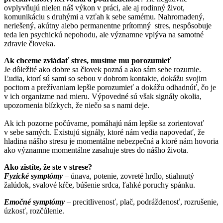
ovplyvňujú nielen náš výkon v práci, ale aj rodinný život,
komunikáciu s druhými a vzťah k sebe samému. Nahromadený,
neriešený, akútny alebo permanentne prítomný stres, nespôsobuje
teda len psychickú nepohodu, ale významne vplýva na samotné
zdravie človeka.
Ak chceme zvládať stres, musíme mu porozumieť
Je dôležité ako dobre sa človek pozná a ako sám sebe rozumie.
Ľudia, ktorí sú sami so sebou v dobrom kontakte, dokážu svojim
pocitom a prežívaniam lepšie porozumieť a dokážu odhadnúť, čo je
v ich organizme nad mieru. Výpovedné sú však signály okolia,
upozornenia blízkych, že niečo sa s nami deje.
Ak ich pozorne počúvame, pomáhajú nám lepšie sa zorientovať
v sebe samých. Existujú signály, ktoré nám vedia napovedať, že
hladina nášho stresu je momentálne nebezpečná a ktoré nám hovoria
ako významne momentálne zasahuje stres do nášho života.
Ako zistíte, že ste v strese?
Fyzické symptómy
–
únava, potenie, zovreté hrdlo, stiahnutý
žalúdok, svalové kŕče, búšenie srdca, ľahké poruchy spánku.
Emočné symptómy
– precitlivenosť, plač, podráždenosť, rozrušenie,
úzkosť, rozčúlenie.