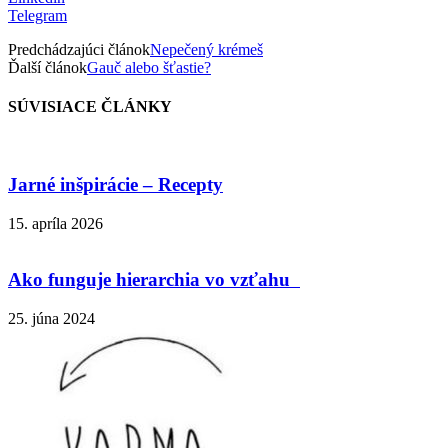
Telegram
Predchádzajúci článok
Nepečený krémeš
Ďalší článok
Gauč alebo šťastie?
SÚVISIACE ČLÁNKY
Jarné inšpirácie – Recepty
15. apríla 2026
Ako funguje hierarchia vo vzťahu
25. júna 2024