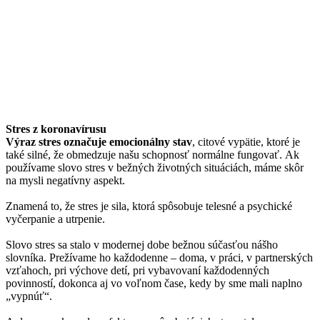
Stres z koronavírusu
Výraz stres označuje emocionálny stav
, citové vypätie, ktoré je
také silné, že obmedzuje našu schopnosť normálne fungovať.
Ak
používame slovo stres v bežných životných situáciách, máme skôr
na mysli negatívny aspekt.
Znamená to, že stres je sila, ktorá spôsobuje telesné a psychické
vyčerpanie a utrpenie.
Slovo stres sa stalo v modernej dobe bežnou súčasťou nášho
slovníka. Prežívame ho každodenne – doma, v práci, v partnerských
vzťahoch, pri výchove detí, pri vybavovaní každodenných
povinností, dokonca aj vo voľnom čase, kedy by sme mali naplno
„vypnúť“.