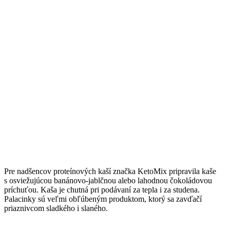
Pre nadšencov proteínových kaší značka KetoMix pripravila kaše
s osviežujúcou banánovo-jablčnou alebo lahodnou čokoládovou
príchuťou. Kaša je chutná pri podávaní za tepla i za studena.
Palacinky sú veľmi obľúbeným produktom, ktorý sa zavďačí
priaznivcom sladkého i slaného.