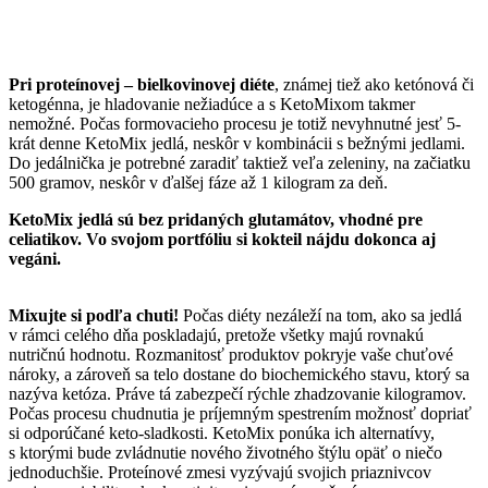
Pri proteínovej – bielkovinovej diéte
, známej tiež ako ketónová či
ketogénna, je hladovanie nežiadúce a s KetoMixom takmer
nemožné. Počas formovacieho procesu je totiž nevyhnutné jesť 5-
krát denne KetoMix jedlá, neskôr v kombinácii s bežnými jedlami.
Do jedálnička je potrebné zaradiť taktiež veľa zeleniny, na začiatku
500 gramov, neskôr v ďalšej fáze až 1 kilogram za deň.
KetoMix jedlá sú bez pridaných glutamátov, vhodné pre
celiatikov. Vo svojom portfóliu si kokteil nájdu dokonca aj
vegáni.
Mixujte si podľa chuti!
Počas diéty nezáleží na tom, ako sa jedlá
v rámci celého dňa poskladajú, pretože všetky majú rovnakú
nutričnú hodnotu. Rozmanitosť produktov pokryje vaše chuťové
nároky, a zároveň sa telo dostane do biochemického stavu, ktorý sa
nazýva ketóza. Práve tá zabezpečí rýchle zhadzovanie kilogramov.
Počas procesu chudnutia je príjemným spestrením možnosť dopriať
si odporúčané keto-sladkosti. KetoMix ponúka ich alternatívy,
s ktorými bude zvládnutie nového životného štýlu opäť o niečo
jednoduchšie. Proteínové zmesi vyzývajú svojich priaznivcov