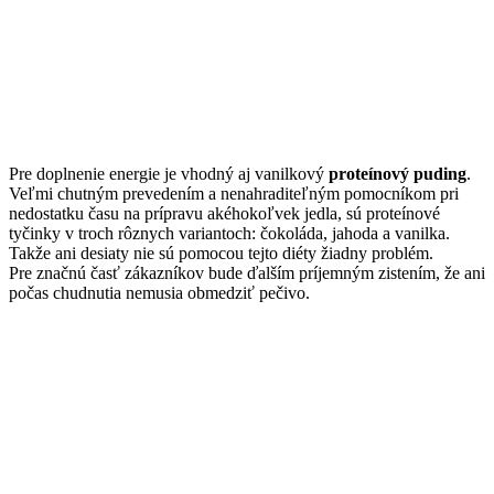
Pre doplnenie energie je vhodný aj vanilkový
proteínový puding
.
Veľmi chutným prevedením a nenahraditeľným pomocníkom pri
nedostatku času na prípravu akéhokoľvek jedla, sú proteínové
tyčinky v troch rôznych variantoch: čokoláda, jahoda a vanilka.
Takže ani desiaty nie sú pomocou tejto diéty žiadny problém.
Pre značnú časť zákazníkov bude ďalším príjemným zistením, že ani
počas chudnutia nemusia obmedziť pečivo.