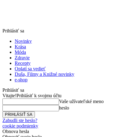
Prihlásiť sa
Novinky
Krása
Móda
Zdravie
Recepty
Oplatí sa vedieť
Duša, Filmy a Knižné novinky
e-shop
Prihlásiť sa
Vitajte!
Prihlásiť k svojmu účtu
Vaše užívateľské meno
heslo
Zabudli ste heslo?
cookie podmienky
Obnova hesla
Obnoviť svoje heslo