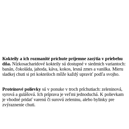
Kokteily a ich rozmanité príchute príjemne zasýtia v priebehu
dňa.
Nízkosacharidové kokteily sú dostupné v siedmich variantoch:
banán, čokoláda, jahoda, káva, kokos, lesná zmes a vanilka. Mieru
sladkej chuti si pri kokteiloch môže každý upraviť podľa svojho.
Proteínové polievky
sú v ponuke v troch príchutiach: zeleninová,
syrová a gulášová. Ich príprava je veľmi jednoduchá. K polievkam
je vhodné pridať varenú či surovú zeleninu, alebo bylinky pre
zvýraznenie chuti.