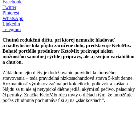
Facebook
Twitter
Pinterest
WhatsApp
Linkedin
Telegram
Chutnú redukčnú diétu, pri ktorej nemusíte hladovať
a nadbytočné kilá pôjdu zaručene dolu, predstavuje KetoMix.
Bohaté portfólio produktov KetoMix prekvapí nielen
možnosťou samotnej rýchlej prípravy, ale aj svojou variabilitou
a chuťou.
Základom tejto diéty je dodržiavanie pravidiel ketónového
stravovania – teda pravidelná nízkosacharidová strava 5-krát denne.
Rozmanitosť výrobkov začína pri kokteiloch, polievok a kašiach.
Nájdu sa tu ale aj netypické diétne jedlá, akými sú pečivo, palacinky
či perníky. Značka KetoMix rúca mýty o diétach tým, že umožňuje
počas chudnutia pochutnávať si aj na „sladkostiach“.