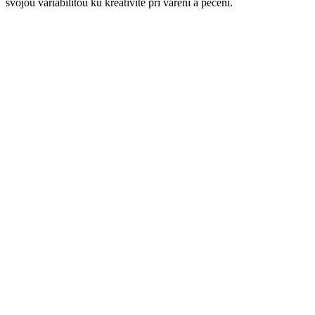
svojou variabilitou ku kreativite pri varení a pečení.