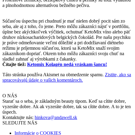
a plnohodnotnou alternatívou bežného pečiva.
Súčasťou úspechu pri chudnutí je mať nielen dobrý pocit sám zo
seba, ale aj z toho, čo jeme. Preto môžu zákazníci nájsť v portfóliu,
úplne bez akýchkoľvek výčitiek, ochutnať KetoMix víno alebo päť
druhov nízkosacharidových belgických čokolád. Pre našu psychiku
je práve odmeňovanie veľmi dôležité a pri dodržiavaní diétneho
režimu je príjemnou súčasťou, ktorú sa KetoMix snaží svojim
zákazníkom dopriať. Okrem toho môžu zákazníci svoju chuť na
sladké zahnať aj výrobkami z čakanky.
Čítajte tiež:
Ketomix Kolagén nedá vráskam šancu!
Táto stránka používa Akismet na obmedzenie spamu.
Zistite, ako sa
spracovávajú údaje o vašich komentároch.
O NÁS
Starať sa o seba, je základným beauty tipom. Keď sa cítite dobre,
vyzeráte dobre. Ak ak vyzeráte dobre, tak sa cítite dobre. A to je ten
úspech.
Kontaktujte nás:
hinkova@andawell.sk
SLEDUJTE NÁS
Informácie o COOKIES