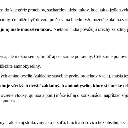
len do kategórie proteínov, sacharidov alebo tukov, hoci tak o jedle z
haridy, čo môže byť dôvod, prečo sa na hnedú ryžu pozeráte ako na sac
jú aj malé množstvo tukov.
Niektorí ľudia považujú orechy za zdroj 
ovica, ale možno sem zahrnúť aj celozrnné potraviny. Celozrnné potravin
dôležité aminokyseliny.
ch aminokyselín (základné stavebné prvky proteínov v tele), musia jesť
sahuj
e
všetkých deväť základných aminokyselín, ktoré si ľudské tel
 ovsené vločky, quinoa a pod.) môže ísť aj o konzumáciu napríklad sój
o quinoa.
ny. Takisto aj strukoviny ako fazuľa, hrach a šošovica tiež obsahujú sa