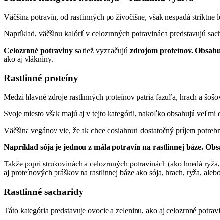
Väčšina potravín, od rastlinných po živočíšne, však nespadá striktne 
Napríklad, väčšinu kalórií v celozrnných potravinách predstavujú sac
Celozrnné potraviny s
a tiež vyznačujú
zdrojom proteínov. Obsahu
ako aj vlákniny.
Rastlinné proteíny
Medzi hlavné zdroje rastlinných proteínov patria fazuľa, hrach a šoš
Svoje miesto však majú aj v tejto kategórii, nakoľko obsahujú veľmi 
Väčšina vegánov vie, že ak chce dosiahnuť dostatočný príjem potrebný
Napríklad sója je jednou z mála potravín na rastlinnej báze. Ob
Takže popri strukovinách a celozrnných potravinách (ako hnedá ryža,
aj proteínových práškov na rastlinnej báze ako sója, hrach, ryža, aleb
Rastlinné sacharidy
Táto kategória predstavuje ovocie a zeleninu, ako aj celozrnné potravi