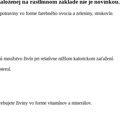
založenej na rastlinnom základe nie je novinkou.
é potraviny vo forme farebného ovocia a zeleniny, strukovín
ú množstvo živín pri relatívne nižšom kalorickom zaťažení.
terol.
trebujete živiny vo forme vitamínov a minerálov.