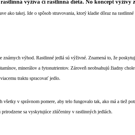
astlinná výživa či rastlinná diéta. No koncept výživy 
rave ako takej. Ide o spôsob stravovania, ktorý kladie dôraz na rastlinn
re známych výhod. Rastlinné jedlá sú výživné. Znamená to, že poskytuj
tamínov, minerálov a fytonutrientov. Zároveň neobsahujú žiadny choles
áviacemu traktu spracovať jedlo.
ich všetky v správnom pomere, aby telo fungovalo tak, ako má a tiež po
sú prirodzene sa vyskytujúce zlúčeniny v rastlinných jedlách.