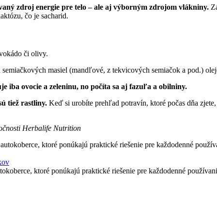
aný zdroj energie pre telo – ale aj výborným zdrojom vlákniny.
Za
któzu, čo je sacharid.
vokádo či olivy.
semiačkových masiel (mandľové, z tekvicových semiačok a pod.) oleje,
e iba ovocie a zeleninu, no počíta sa aj fazuľa a obilniny.
 tiež rastliny.
Keď si urobíte prehľad potravín, ktoré počas dňa zjete,
čnosti Herbalife Nutrition
kov
okoberce, ktoré ponúkajú praktické riešenie pre každodenné používani