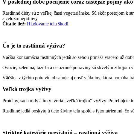
V poslednej dobe počujeme čoraz častejšie pojmy ako r
Rastlinné diéty sú z veľkej časti vegetariánske. Sú skôr postojom k st
a celozrnnej stravy.
Čítajte tiež:
Hladovanie telu škodí
Čo je to rastlinná výživa?
Väčšia konzumácia rastlinných jedál so sebou prináša viacero už dob
Ovocie, zelenina, fazuľa a celozrnné potraviny sú skvelým zdrojom vi
Väčšina z týchto potravín obsahuje aj dosť vlákniny, ktorá pomáha tr
Veľká trojka výživy
Proteíny, sacharidy a tuky tvoria „veľkú trojku“ výživy. Potrebujete 
Rastlinné jedlá poskytujú tieto živiny telu spolu s fytonutrientmi, čo 
Striktné kategórie neexistujú
– rastlinná výživa