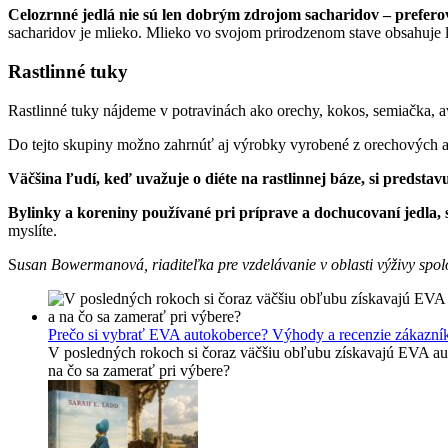
Celozrnné jedlá nie sú len dobrým zdrojom sacharidov – preferov
sacharidov je mlieko. Mlieko vo svojom prirodzenom stave obsahuje la
Rastlinné tuky
Rastlinné tuky nájdeme v potravinách ako orechy, kokos, semiačka, a
Do tejto skupiny možno zahrnúť aj výrobky vyrobené z orechových a 
Väčšina ľudí, keď uvažuje o diéte na rastlinnej báze, si predstavuj
Bylinky a koreniny používané pri príprave a dochucovaní jedla, sú
myslíte.
S
usan Bowermanová, riaditeľka pre vzdelávanie v oblasti výživy spolo
Prečo si vybrať EVA autokoberce? Výhody a recenzie zákazní
V posledných rokoch si čoraz väčšiu obľubu získavajú EVA aut
na čo sa zamerať pri výbere?