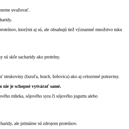
vykneme uvažovať.
haridy.
proteínov, ktorými aj sú, ale obsahujú tiež významné množstvo tuku
y sú skôr sacharidy ako proteíny.
 strukoviny (fazuľa, hrach, šošovica) ako aj celozrnné potraviny.
o nie je schopné vytvárať samé.
ového mlieka, sójového syra či sójového jogurtu alebo
charidy, ale primárne sú zdrojom proteínov.