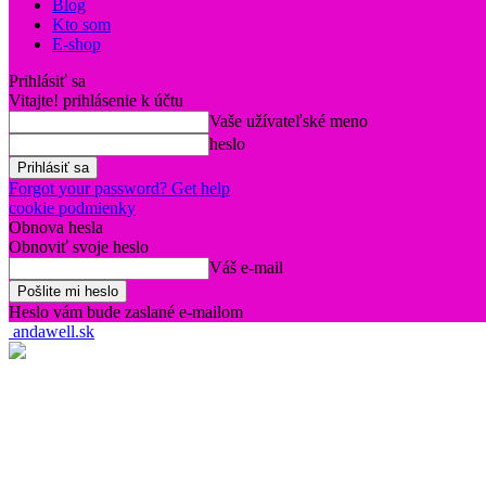
Blog
Kto som
E-shop
Prihlásiť sa
Vitajte! prihlásenie k účtu
Vaše užívateľské meno
heslo
Forgot your password? Get help
cookie podmienky
Obnova hesla
Obnoviť svoje heslo
Váš e-mail
Heslo vám bude zaslané e-mailom
andawell.sk