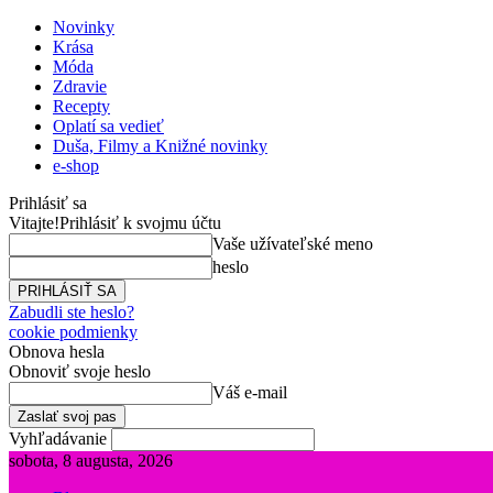
Novinky
Krása
Móda
Zdravie
Recepty
Oplatí sa vedieť
Duša, Filmy a Knižné novinky
e-shop
Prihlásiť sa
Vitajte!
Prihlásiť k svojmu účtu
Vaše užívateľské meno
heslo
Zabudli ste heslo?
cookie podmienky
Obnova hesla
Obnoviť svoje heslo
Váš e-mail
Vyhľadávanie
sobota, 8 augusta, 2026