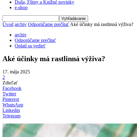
Duša, Filmy a Knižné novinky
e-shop
Úvod
archiv
Odporúčame prečítať
Aké účinky má rastlinná výživa?
archiv
Odporúčame prečítať
Oplatí sa vedieť
Aké účinky má rastlinná výživa?
17. mája 2025
2
Zdieľať
Facebook
Twitter
Pinterest
WhatsApp
Linkedin
Telegram