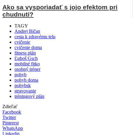
Ako sa vysporiadať s jojo efektom pri
chudnutí?
TAGY
Andrej Bičan
cesta k zdravému telu
cvičenie
cvičenie doma
fitness plán
Ľuboš Gsch
mobilné fitko
osobný tréner
pohyb
pohyb doma
pohybsk
stravovanie
tréningový plán
Zdieľať
Facebook
Twitter
Pinterest
WhatsApp
Linkedin