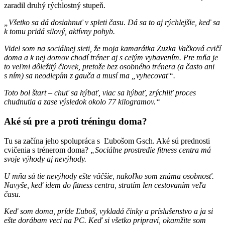
zaradil druhý rýchlostný stupeň.
„Všetko sa dá dosiahnuť v spleti času
.
Dá sa to aj rýchlejšie, keď sa
k tomu pridá silový, aktívny pohyb.
Videl som na sociálnej sieti, že moja kamarátka Zuzka Vačková cvičí
doma a k nej domov chodí tréner aj s celým vybavením. Pre mňa je
to veľmi dôležitý človek, pretože bez osobného trénera (a často ani
s ním) sa neodlepím z gauča a musí ma „vyhecovať“.
Toto bol štart – chuť sa hýbať, viac sa hýbať, zrýchliť proces
chudnutia a zase výsledok okolo 77 kilogramov.“
Aké sú pre a proti tréningu doma?
Tu sa začína jeho spolupráca s Ľubošom Gsch. Aké sú prednosti
cvičenia s trénerom doma?
„Sociálne prostredie fitness centra má
svoje výhody aj nevýhody.
U mňa sú tie nevýhody ešte väčšie, nakoľko som známa osobnosť.
Navyše, keď idem do fitness centra, stratím len cestovaním veľa
času.
Keď som doma, príde Ľuboš, vykladá činky a príslušenstvo a ja si
ešte dorábam veci na PC. Keď si všetko pripraví, okamžite som