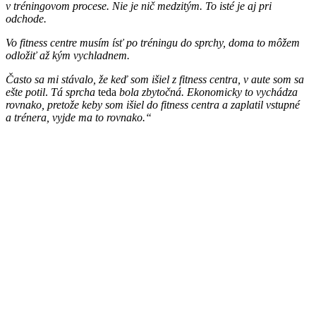
v tréningovom procese. Nie je nič medzitým. To isté je aj pri
odchode.
Vo fitness centre musím ísť po tréningu do sprchy, doma to môžem
odložiť až kým vychladnem.
Často sa mi stávalo, že keď som išiel z fitness centra, v aute som sa
ešte potil
.
Tá sprcha
teda
bola zbytočná. Ekonomicky to vychádza
rovnako, pretože keby som išiel do fitness centra a zaplatil vstupné
a trénera, vyjde ma to rovnako.“