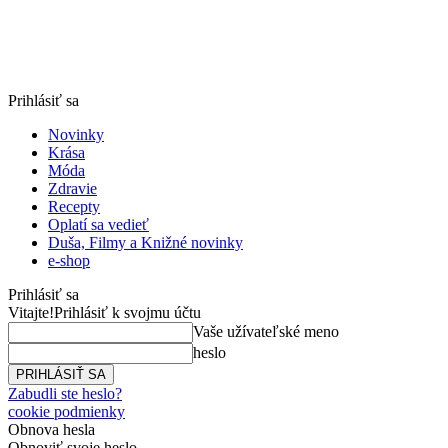
Prihlásiť sa
Novinky
Krása
Móda
Zdravie
Recepty
Oplatí sa vedieť
Duša, Filmy a Knižné novinky
e-shop
Prihlásiť sa
Vitajte!
Prihlásiť k svojmu účtu
Vaše užívateľské meno
heslo
Zabudli ste heslo?
cookie podmienky
Obnova hesla
Obnoviť svoje heslo