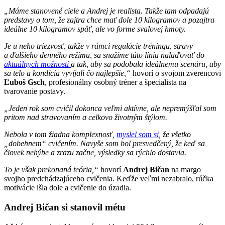
„Máme stanovené ciele a Andrej je realista.
Takže tam odpadajú
predstavy o tom, že zajtra chce mať dole 10 kilogramov a pozajtra
ideálne 10 kilogramov späť, ale vo forme svalovej hmoty.
Je u neho triezvosť, takže v rámci regulácie tréningu, stravy
a ďalšieho denného režimu, sa snažíme túto líniu nalaďovať do
aktuálnych možností
a tak, aby sa podobala ideálnemu scenáru, aby
sa telo a kondícia vyvíjali čo najlepšie,“
hovorí o svojom zverencovi
Ľuboš Gsch
, profesionálny osobný tréner a špecialista na
tvarovanie postavy.
„Jeden rok som cvičil dokonca veľmi aktívne, ale nepremýšľal som
pritom nad stravovaním a celkovo životným štýlom.
Nebola v tom žiadna komplexnosť,
myslel som si
, že všetko
„dobehnem“ cvičením. Navyše som bol presvedčený, že keď sa
človek nehýbe a zrazu začne, výsledky sa rýchlo dostavia.
To je však prekonaná teória,“
hovorí
Andrej Bičan
na margo
svojho predchádzajúceho cvičenia. Keďže veľmi nezabralo, rúčka
motivácie išla dole a cvičenie do úzadia.
Andrej Bičan si stanovil métu