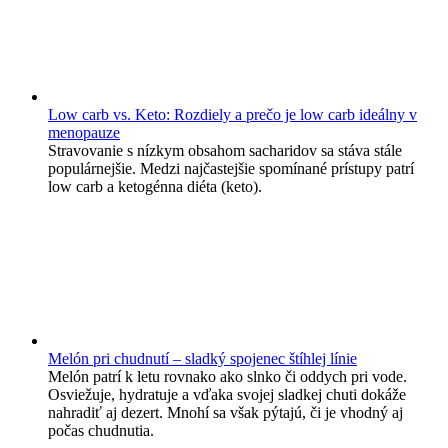
Low carb vs. Keto: Rozdiely a prečo je low carb ideálny v
menopauze
Stravovanie s nízkym obsahom sacharidov sa stáva stále
populárnejšie. Medzi najčastejšie spomínané prístupy patrí
low carb a ketogénna diéta (keto).
Melón pri chudnutí – sladký spojenec štíhlej línie
Melón patrí k letu rovnako ako slnko či oddych pri vode.
Osviežuje, hydratuje a vďaka svojej sladkej chuti dokáže
nahradiť aj dezert. Mnohí sa však pýtajú, či je vhodný aj
počas chudnutia.