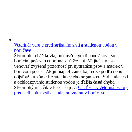
Veterinár varuje pred strihaním srsti a studenou vodou v
horúčave
Štvornohí miláčikovia, predovšetkým tí panelákoví, sú
horúcim počasím enormne zaťažovaní. Majitelia musia
venovať zvýšenú pozornosť pri hydratácii psov a mačiek v
horúcom počasí. Ak ju majiteľ zanedbá, môže podľa neho
dôjsť až ku kóme k zrúteniu celého organizmu. Strihanie srsti
a ochladzovanie studenou vodou je ďalšia častá chyba.
Štvornohý miláčik v lete – to je…
Čítať viac
: Veterinár varuje
pred strihaním srsti a studenou vodou v horúčave