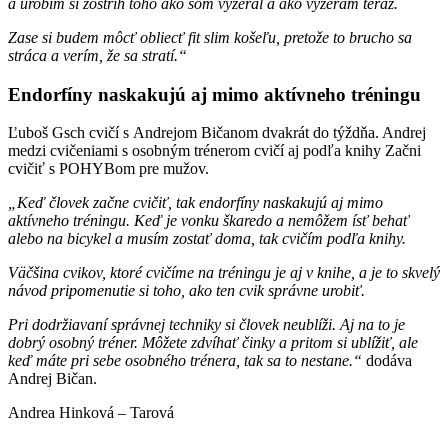
a urobím si zostrih toho ako som vyzeral a ako vyzerám teraz.
Zase si budem môcť obliecť fit slim košeľu, pretože to brucho sa
stráca a verím, že sa stratí.“
Endorfíny naskakujú aj mimo aktívneho tréningu
Ľuboš Gsch cvičí s Andrejom Bičanom dvakrát do týždňa. Andrej
medzi cvičeniami s osobným trénerom cvičí aj podľa knihy Začni
cvičiť s POHYBom pre mužov.
„Keď človek začne cvičiť, tak endorfíny naskakujú aj mimo
aktívneho tréningu. Keď je vonku škaredo a nemôžem ísť behať
alebo na bicykel a musím zostať doma, tak cvičím podľa knihy.
Väčšina cvikov, ktoré cvičíme na tréningu je aj v knihe, a je to skvelý
návod pripomenutie si toho, ako ten cvik správne urobiť.
Pri dodržiavaní správnej techniky si človek neublíži. Aj na to je
dobrý osobný tréner. Môžete zdvíhať činky a pritom si ublížiť, ale
keď máte pri sebe osobného trénera, tak sa to nestane.“
dodáva
Andrej Bičan.
Andrea Hinková – Tarová