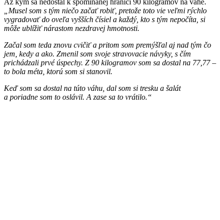
Až kým sa nedostal k spomínanej hranici 90 kilogramov na váhe.
„Musel som s tým niečo začať robiť, pretože toto vie veľmi rýchlo
vygradovať do oveľa vyšších čísiel a každý, kto s tým nepočíta, si
môže ublížiť nárastom nezdravej hmotnosti.
Začal som teda znovu cvičiť a pritom som premýšľal aj nad tým čo
jem, kedy a ako. Zmenil som svoje stravovacie návyky, s čím
prichádzali prvé úspechy. Z 90 kilogramov som sa dostal na 77,77 –
to bola méta, ktorú som si stanovil.
Keď som sa dostal na túto váhu, dal som si tresku a šalát
a poriadne som to oslávil. A zase sa to vrátilo.“