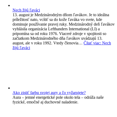
Nech žijú ľaváci
13. august je Medzinárodným dňom ľavákov. Je to ideálna
príležitosť nato, vcítiť sa do kože ľaváka vo svete, kde
dominuje používanie pravej ruky. Medzinárodný deň ľavákov
vyhlásila organizácia Lefthanders International (LI) a
pripomína sa od roku 1976. Viaceré zdroje v spojitosti so
začiatkom Medzinárodného dňa ľavákov uvádzajú 13.
august, ale v roku 1992. Vtedy členovia…
Čítať viac
: Nech
žijú ľaváci
Ako zistiť farbu svojej aury a čo vyžarujete?
Aura – jemné energetické pole okolo tela – odráža naše
fyzické, emočné aj duchovné naladenie.