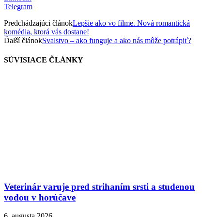
Telegram
Predchádzajúci článok
Lepšie ako vo filme. Nová romantická
komédia, ktorá vás dostane!
Ďalší článok
Svalstvo – ako funguje a ako nás môže potrápiť?
SÚVISIACE ČLÁNKY
Veterinár varuje pred strihaním srsti a studenou
vodou v horúčave
6. augusta 2026