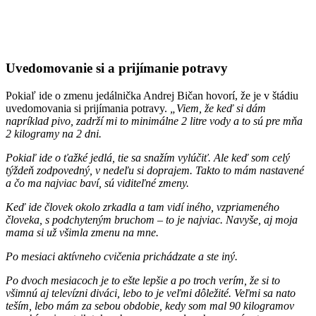
Uvedomovanie si a prijímanie potravy
Pokiaľ ide o zmenu jedálnička Andrej Bičan hovorí, že je v štádiu
uvedomovania si prijímania potravy.
„Viem, že keď si dám
napríklad pivo, zadrží mi to minimálne 2 litre vody a to sú pre mňa
2 kilogramy na 2 dni.
Pokiaľ ide o ťažké jedlá, tie sa snažím vylúčiť. Ale keď som celý
týždeň zodpovedný, v nedeľu si doprajem. Takto to mám nastavené
a čo ma najviac baví, sú viditeľné zmeny.
Keď ide človek okolo zrkadla a tam vidí iného, vzpriameného
človeka, s podchyteným bruchom – to je najviac. Navyše, aj moja
mama si už všimla zmenu na mne.
Po mesiaci aktívneho cvičenia prichádzate a ste iný.
Po dvoch mesiacoch je to ešte lepšie a po troch verím, že si to
všimnú aj televízni diváci, lebo to je veľmi dôležité. Veľmi sa nato
teším, lebo mám za sebou obdobie, kedy som mal 90 kilogramov