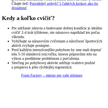
Čítajte tiež:
Pravidelný pohyb? 5 ľahkých krokov ako ho
dosiahnuť
Kedy a koľko cvičiť?
Pre udržanie zdravia a budovanie dobrej kondície je ideálne
cvičiť 2-4 krát týždenne, nie nárazovo napríklad len počas
víkendu.
Vyhýbajte sa nárazovým cvičeniam a náročnosť športových
aktivít zvyšujte postupne.
Pred každým intenzívnejším pohybom by sme mali dopriať
telu 5-10 minútovú rozcvičku, ktorou pripravíme telo na
výkon a predídeme problémom z preťaženia.
Strečing po pohybovej aktivite udržuje svalstvo pružné
a prispieva k jeho rýchlejšej regenerácii.
Form Factory – miesto pre vaše tréningy