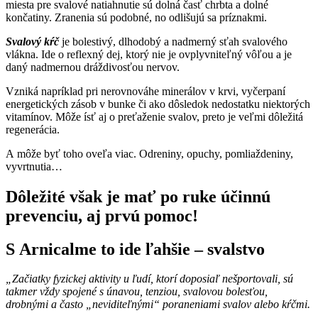
miesta pre svalové natiahnutie sú dolná časť chrbta a dolné
končatiny. Zranenia sú podobné, no odlišujú sa príznakmi.
Svalový kŕč
je bolestivý, dlhodobý a nadmerný sťah svalového
vlákna. Ide o reflexný dej, ktorý nie je ovplyvniteľný vôľou a je
daný nadmernou dráždivosťou nervov.
Vzniká napríklad pri nerovnováhe minerálov v krvi, vyčerpaní
energetických zásob v bunke či ako dôsledok nedostatku niektorých
vitamínov. Môže ísť aj o preťaženie svalov, preto je veľmi dôležitá
regenerácia.
A môže byť toho oveľa viac. Odreniny, opuchy, pomliaždeniny,
vyvrtnutia…
Dôležité však je mať po ruke účinnú
prevenciu, aj prvú pomoc!
S Arnicalme to ide ľahšie
– svalstvo
„Začiatky fyzickej aktivity u ľudí, ktorí doposiaľ nešportovali, sú
takmer vždy spojené s únavou, tenziou, svalovou bolesťou,
drobnými a často „neviditeľnými“ poraneniami svalov alebo kŕčmi.