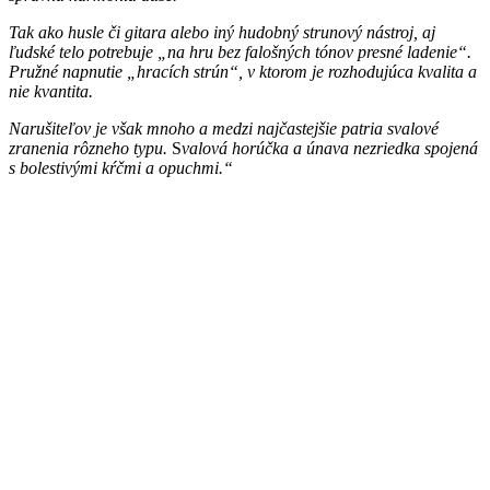
Tak ako husle či gitara alebo iný hudobný strunový nástroj, aj
ľudské telo potrebuje „na hru bez falošných tónov presné ladenie“.
Pružné napnutie „hracích strún“, v ktorom je rozhodujúca kvalita a
nie kvantita.
Narušiteľov je však mnoho a medzi najčastejšie patria svalové
zranenia rôzneho typu.
S
valová horúčka a únava nezriedka spojená
s bolestivými kŕčmi a opuchmi.“