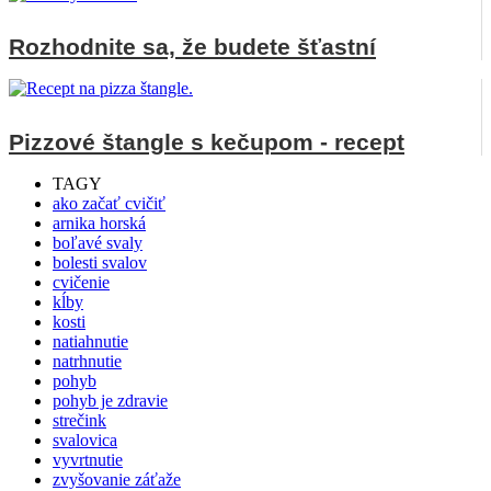
Rozhodnite sa, že budete šťastní
Pizzové štangle s kečupom - recept
TAGY
ako začať cvičiť
arnika horská
boľavé svaly
bolesti svalov
cvičenie
kĺby
kosti
natiahnutie
natrhnutie
pohyb
pohyb je zdravie
strečink
svalovica
vyvrtnutie
zvyšovanie záťaže