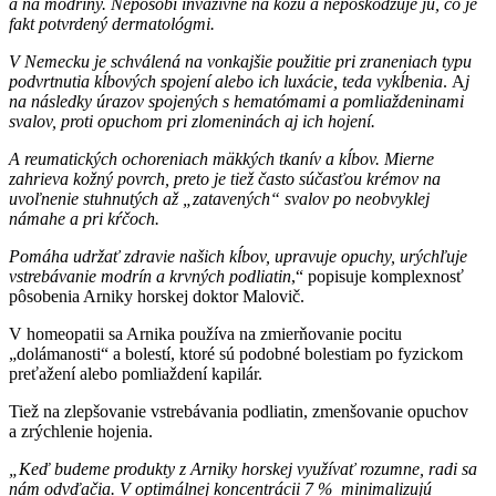
a na modriny. Nepôsobí invazívne na kožu a nepoškodzuje ju, čo je
fakt potvrdený dermatológmi.
V Nemecku je schválená na vonkajšie použitie pri zraneniach typu
podvrtnutia kĺbových spojení alebo ich luxácie, teda vykĺbenia
.
A
j
na následky úrazov spojených s hematómami a pomliaždeninami
svalov, proti opuchom pri zlomeninách aj ich hojení.
A reumatických ochoreniach mäkkých tkanív a kĺbov. Mierne
zahrieva kožný povrch, preto je tiež často súčasťou krémov na
uvoľnenie stuhnutých až „zatavených“ svalov po neobvyklej
námahe a pri kŕčoch.
Pomáha udržať zdravie našich kĺbov, upravuje opuchy, urýchľuje
vstrebávanie modrín a krvných podliatin
,“ popisuje komplexnosť
pôsobenia Arniky horskej doktor Malovič.
V homeopatii sa Arnika používa na zmierňovanie pocitu
„dolámanosti“ a bolestí, ktoré sú podobné bolestiam po fyzickom
preťažení alebo pomliaždení kapilár.
Tiež na zlepšovanie vstrebávania podliatin, zmenšovanie opuchov
a zrýchlenie hojenia.
„Keď budeme produkty z Arniky horskej využívať rozumne, radi sa
nám odvďačia. V optimálnej koncentrácii 7 % minimalizujú