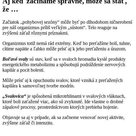
Aj keď začíname správne, môže sa stať,
že …
Začiatok „pohybovej sezóny“ môže byť po dlhodobom ničnerobení
pre náš organizmus príliš veľkým „sústom“. Telo reaguje na
zvýšenú záťaž rôznymi príznakmi.
Organizmus totiž nemá rád extrémy. Keď ho preťažíme bolí, tuhne,
cítime napätie a ľahko môže prísť aj k jeho preťaženiu a úrazom.
Boľavé svaly
sú stav, keď sa v svaloch hromadia kyslé produkty
energetického metabolizmu a spôsobujú podráždenie nervových
kapilár a pocit bolesti.
Môže prísť aj k opuchnutiu svalov, ktoré vzniká z preťažených
kapilára k samovoľnej tvorbe modrín.
„Svalovica“
je spôsobená mikrotrhlinami v svalových vláknach,
ktoré boli zaťažené viac, ako sú zvyknuté. Ide vlastne o drobné
zápalové procesy, prostredníctvom ktorých prebieha hojenie.
Objavuje sa aj v prípade, ak sa začneme venovať novej aktivite,
zvýšime záťaž či intenzitu.