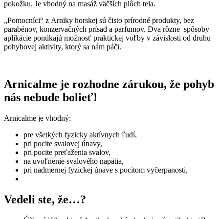
pokožku. Je vhodný na masáž väčších plôch tela.
„Pomocníci“ z Arniky horskej sú čisto prírodné produkty, bez
parabénov, konzervačných prísad a parfumov. Dva rôzne spôsoby
aplikácie ponúkajú možnosť praktickej voľby v závislosti od druhu
pohybovej aktivity, ktorý sa nám páči.
Arnicalme je rozhodne zárukou, že pohyb
nás nebude bolieť!
Arnicalme je vhodný:
pre všetkých fyzicky aktívnych ľudí,
pri pocite svalovej únavy,
pri pocite preťaženia svalov,
na uvoľnenie svalového napätia,
pri nadmernej fyzickej únave s pocitom vyčerpanosti,
Vedeli ste, že…?