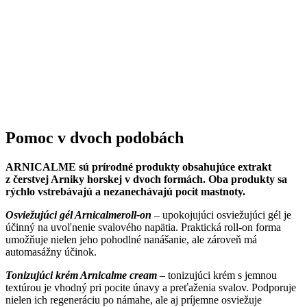
Pomoc v dvoch podobách
ARNICALME sú prírodné produkty obsahujúce extrakt
z čerstvej Arniky horskej v dvoch formách. Oba produkty sa
rýchlo vstrebávajú a nezanechávajú pocit mastnoty.
Osviežujúci gél Arnicalmeroll-on
– upokojujúci osviežujúci gél je
účinný na uvoľnenie svalového napätia. Praktická roll-on forma
umožňuje nielen jeho pohodlné nanášanie, ale zároveň má
automasážny účinok.
Tonizujúci krém Arnicalme cream
–
tonizujúci krém s jemnou
textúrou je vhodný pri pocite únavy a preťaženia svalov. Podporuje
nielen ich regeneráciu po námahe, ale aj príjemne osviežuje