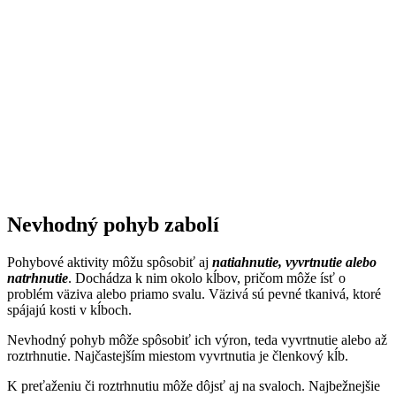
Nevhodný pohyb zabolí
Pohybové aktivity môžu spôsobiť aj
natiahnutie, vyvrtnutie alebo
natrhnutie
. Dochádza k nim okolo kĺbov, pričom môže ísť o
problém väziva alebo priamo svalu. Väzivá sú pevné tkanivá, ktoré
spájajú kosti v kĺboch.
Nevhodný pohyb môže spôsobiť ich výron, teda vyvrtnutie alebo až
roztrhnutie. Najčastejším miestom vyvrtnutia je členkový kĺb.
K preťaženiu či roztrhnutiu môže dôjsť aj na svaloch. Najbežnejšie