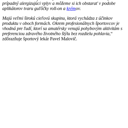
prípadný alergizujúci vplyv a môžeme si ich obstarať v podobe
aplikátorov tvaru guľôčky roll-on a
krém
ov.
Majú veľmi širokú cieľovú skupinu, ktorá vychádza z účinkov
produktu v oboch formách. Okrem profesionálnych športovcov je
vhodná pre ľudí, ktorí sa amatérsky venujú pohybovým aktivitám s
preferenciou zdravého životného štýlu bez rozdielu pohlavia
,“
zdôrazňuje športový lekár Pavel Malovič.