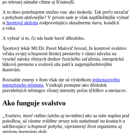
po telesnej námahe cítime aj šťastnejší.
A to dnes potrebujeme možno viac ako inokedy. Tak prečo nezačať
s pohybom aktívnejšie? V prvom rade je však najdôležitejšie vybrať
si
športovú aktivitu
zodpovedajúcu aktuálnemu stavu, kondícii
a veku.
A vybrať si to, čo nás bude baviť dlhodobo.
Športový lekár MUDr. Pavel Malovič hovorí, že kostrové svalstvo
vďaka svojej schopnosti širokej prestavby v rámci návyku na
vysoké nároky rôznych druhov fyzického zaťaženia, energetickú
látkovú premenu a svalovú silu patrí k najprispôsobivejším
tkanivám.
Rozsiahle zmeny v ňom však nie sú výsledkom
jednorazového
intenzívneho tréningu.
Vznikajú postupne ako dôsledok
pravidelných tréningov rôznej intenzity počas týždňov a mesiacov.
Ako funguje svalstvo
„
S
valstvo, ktoré vidíme (alebo aj nevidíme) ako sa nám napína pod
pokožkou, sú vlastne zvláštne struny tela natiahnuté na kostiach a
udržiavajúce schopnosť pohybu, vzpriamený život organizmu aj
správnu harmóniu duše.