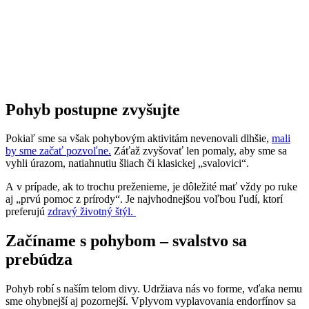
Pohyb postupne zvyšujte
Pokiaľ sme sa však pohybovým aktivitám nevenovali dlhšie,
mali
by sme začať pozvoľne.
Záťaž zvyšovať len pomaly, aby sme sa
vyhli úrazom, natiahnutiu šliach či klasickej „svalovici“.
A v prípade, ak to trochu preženieme, je dôležité mať vždy po ruke
aj „prvú pomoc z prírody“. Je najvhodnejšou voľbou ľudí, ktorí
preferujú
zdravý životný štýl.
Začíname s pohybom
– svalstvo sa
prebúdza
Pohyb robí s naším telom divy. Udržiava nás vo forme, vďaka nemu
sme ohybnejší aj pozornejší. Vplyvom vyplavovania endorfínov sa