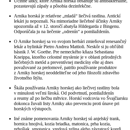
Účinné látky, ktoré Arnika horská obsahuje sú antibakteriálne,
pozastavujú zápaly a pôsobia dezinfekčne.
Arnika horská je relatívne „mladá“ liečivá rastlina. Antickí
lekári ju nepoznali. Na mimoriadne liečebné účinky Arniky
upozornila až v 12. storočí abatyša Hildegarda z Bingenu.
Odporúčala ju na liečenie „odrenín“ a pomliaždenín.
O Arnike horskej sa vo svojom herbári zmieňoval renesančný
lekár a bylinkár Pietro Andrea Mattioli. Neskôr si ju obľúbil
básnik J. W. Goethe. Pre nemeckého kňaza Sebastiana
Kneippa, ktorého celostné myslenie je v oblasti prírodných
liečebných metód a preventívnej medicíny ešte aj dnes
považované za prelomové, patrilo používanie produktov
z Arniky horskej neoddeliteľne od jeho filozofii zdravého
životného štýlu.
Škála používania Arniky horskej ako liečivej rastliny bola
v minulosti veľmi široká. Od podvrtnutí, pomliaždenín
a reumy až po liečbu mŕtvice. Horskí vodcovia vo Švajčiarsku
dokonca žuvali listy Arniky ako prevenciu proti únave pri
horských výstupoch.
Iné známe pomenovania Arniky horskej sú anjelský trank,
hornica hnojivá, kozia briadka, matonica, prha kozia,
prhošiak, smotanica, vredová zelina alebo závratový koreň.