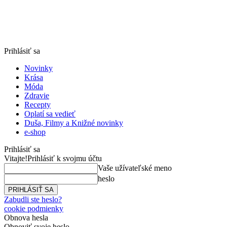
Prihlásiť sa
Novinky
Krása
Móda
Zdravie
Recepty
Oplatí sa vedieť
Duša, Filmy a Knižné novinky
e-shop
Prihlásiť sa
Vitajte!
Prihlásiť k svojmu účtu
Vaše užívateľské meno
heslo
Zabudli ste heslo?
cookie podmienky
Obnova hesla
Obnoviť svoje heslo