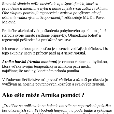
Rovnaká situácia môže nastať ale aj u športujúcich, ktorí sa
pravidelne a intenzívne hýbu a náhle zvýšili svoju záťaž či aktivitu.
Obe skupiny potrebujú regeneráciu svalstva po výkone, ale aj
ošetrenie vnútorných mikroporanení,“
zdôrazňuje MUDr. Pavel
Malovič.
Pri liečbe akéhokoľvek poškodenia pohybového aparátu majú už
stáročia svoje miesto rastlinné prípravky. Obmedzujú bolesť a
regenerujú poškodené a preťažené svalstvo.
Ich neoceniteľnou prednosťou je absencia vedľajších účinkov. Do
tejto skupiny liečiv z prírody patrí aj
Arnika horská
.
Arnika horská (Arnika montana)
je cennou chránenou bylinkou,
ktorá vďaka svojim terapeutickým účinkom patrí medzi
najúčinnejšie rastliny, ktoré nám príroda ponúka.
V ľudovom liečiteľstve má povesť všelieku a už naši predkovia ju
využívali na hojenie povrchových kožných a svalových zranení.
Ako ešte môže Arnika pomôcť?
„
Tradične sa aplikovala na hojenie omrzlín na neporušenú pokožku
bez otvorených rán. Pri bodnutí hmyzom, na podvrtnutie a vykĺbenie