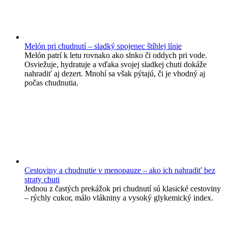
Melón pri chudnutí – sladký spojenec štíhlej línie
Melón patrí k letu rovnako ako slnko či oddych pri vode.
Osviežuje, hydratuje a vďaka svojej sladkej chuti dokáže
nahradiť aj dezert. Mnohí sa však pýtajú, či je vhodný aj
počas chudnutia.
Cestoviny a chudnutie v menopauze – ako ich nahradiť bez
straty chuti
Jednou z častých prekážok pri chudnutí sú klasické cestoviny
– rýchly cukor, málo vlákniny a vysoký glykemický index.