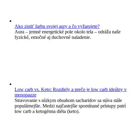
Ako zistiť farbu svojej aury a čo vyžarujete?
Aura – jemné energetické pole okolo tela – odráža naše
fyzické, emočné aj duchovné naladenie.
Low carb vs. Keto: Rozdiely a prečo je low carb ideálny v
menopauze
Stravovanie s nízkym obsahom sacharidov sa stáva stále
populárnejšie. Medzi najčastejšie spomínané prístupy patrí
low carb a ketogénna diéta (keto).