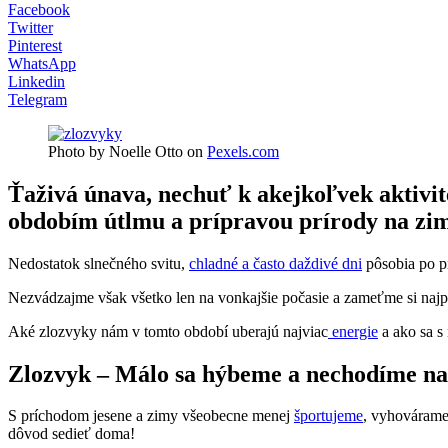
Facebook
Twitter
Pinterest
WhatsApp
Linkedin
Telegram
Photo by Noelle Otto on
Pexels.com
Ťaživá únava, nechuť k akejkoľvek aktivi
obdobím útlmu a prípravou prírody na zim
Nedostatok slnečného svitu,
chladné a často daždivé dni
pôsobia po p
Nezvádzajme však všetko len na vonkajšie počasie a zameťme si naj
Aké zlozvyky nám v tomto období uberajú najviac
energie
a ako sa s
Zlozvyk – Málo sa hýbeme a nechodíme na
S príchodom jesene a zimy všeobecne menej
športujeme
, vyhovárame 
dôvod sedieť doma!