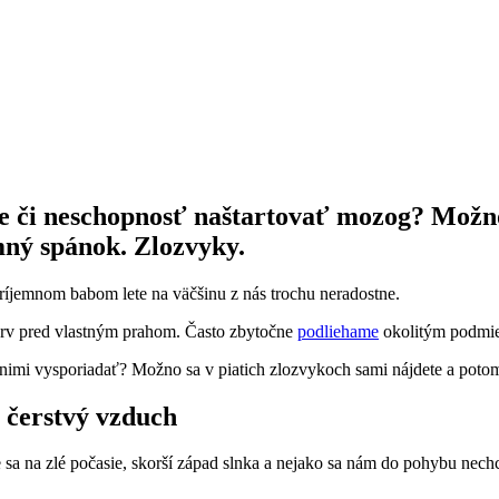
te či neschopnosť naštartovať mozog? Možno
ný spánok. Zlozvyky.
ríjemnom babom lete na väčšinu z nás trochu neradostne.
prv pred vlastným prahom. Často zbytočne
podliehame
okolitým podmie
 nimi vysporiadať? Možno sa v piatich zlozvykoch sami nájdete a potom 
 čerstvý vzduch
sa na zlé počasie, skorší západ slnka a nejako sa nám do pohybu nechc