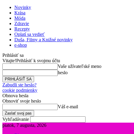
Novinky
Krása
Móda
Zdravie
Recepty
Oplatí sa vedieť
Duša, Filmy a Knižné novinky
e-shop
Prihlásiť sa
Vitajte!
Prihlásiť k svojmu účtu
Vaše užívateľské meno
heslo
Zabudli ste heslo?
cookie podmienky
Obnova hesla
Obnoviť svoje heslo
Váš e-mail
Vyhľadávanie
piatok, 7 augusta, 2026