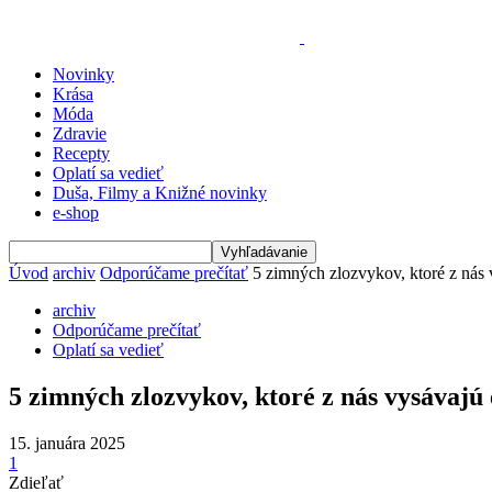
Novinky
Krása
Móda
Zdravie
Recepty
Oplatí sa vedieť
Duša, Filmy a Knižné novinky
e-shop
Úvod
archiv
Odporúčame prečítať
5 zimných zlozvykov, ktoré z nás 
archiv
Odporúčame prečítať
Oplatí sa vedieť
5 zimných zlozvykov, ktoré z nás vysávajú
15. januára 2025
1
Zdieľať