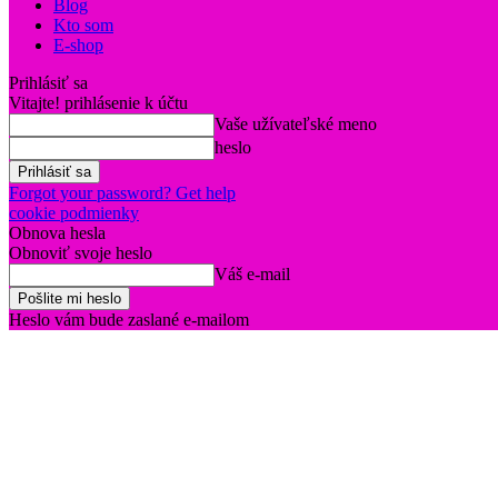
Blog
Kto som
E-shop
Prihlásiť sa
Vitajte! prihlásenie k účtu
Vaše užívateľské meno
heslo
Forgot your password? Get help
cookie podmienky
Obnova hesla
Obnoviť svoje heslo
Váš e-mail
Heslo vám bude zaslané e-mailom